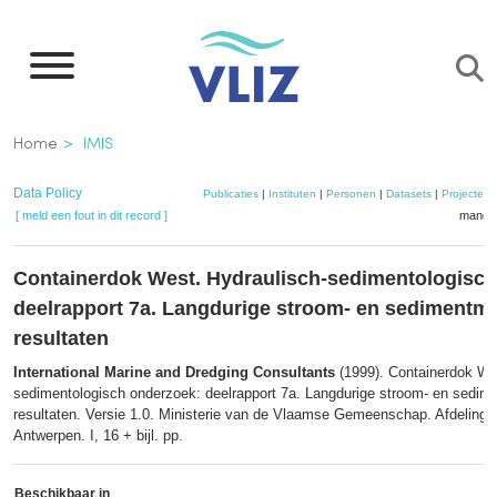
Overslaan
en
naar
de
Kruimelpad
Home
IMIS
inhoud
gaan
Data Policy
Publicaties
|
Instituten
|
Personen
|
Datasets
|
Projecten
[ meld een fout in dit record ]
mandje
Containerdok West. Hydraulisch-sedimentologisch
deelrapport 7a. Langdurige stroom- en sedimentm
resultaten
International Marine and Dredging Consultants
(1999). Containerdok We
sedimentologisch onderzoek: deelrapport 7a. Langdurige stroom- en sedim
resultaten. Versie 1.0. Ministerie van de Vlaamse Gemeenschap. Afdeling 
Antwerpen. I, 16 + bijl. pp.
Beschikbaar in