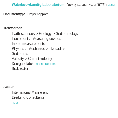
Waterbouwkundig Laboratorium
:
Non-open access 318263
[
aanvra
Documenttype:
Projectrapport
Trefwoorden
Earth sciences > Geology > Sedimentology
Equipment > Measuring devices
In situ measurements
Physics > Mechanics > Hydraulics
Sediments
Velocity > Current velocity
Deurganckdok
[
Marine Regions
]
Brak water
Auteur
International Marine and
Dredging Consultants
,
meer