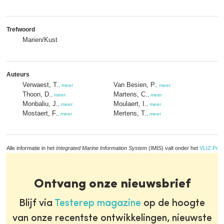
Trefwoord
Marien/Kust
Auteurs
Verwaest, T.
Van Besien, P.
,
meer
,
meer
Thoon, D.
Martens, C.
,
meer
,
meer
Monbaliu, J.
Moulaert, I.
,
meer
,
meer
Mostaert, F.
Mertens, T.
,
meer
,
meer
Alle informatie in het
Integrated Marine Information System
(IMIS) valt onder het
VLIZ Priv
Ontvang onze nieuwsbrief
Blijf via
Testerep magazine
op de hoogte
van onze recentste ontwikkelingen, nieuwste