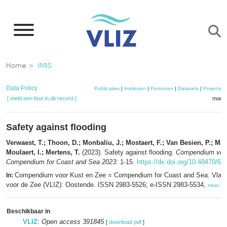
Overslaan
en
naar
de
Kruimelpad
Home
IMIS
inhoud
gaan
Data Policy
Publicaties
|
Instituten
|
Personen
|
Datasets
|
Projecten
[ meld een fout in dit record ]
mandj
Safety against flooding
Verwaest, T.; Thoon, D.; Monbaliu, J.; Mostaert, F.; Van Besien, P.; Mar
Moulaert, I.; Mertens, T.
(2023). Safety against flooding.
Compendium voor
Compendium for Coast and Sea 2023
: 1-15.
https://dx.doi.org/10.48470/66
Compendium voor Kust en Zee = Compendium for Coast and Sea. Vlaam
In:
voor de Zee (VLIZ): Oostende. ISSN 2983-5526; e-ISSN 2983-5534,
meer
Beschikbaar in
VLIZ
:
Open access 391845
[
download pdf
]