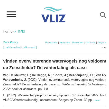
Overslaan
en
naar
de
Kruimelpad
Home
IMIS
inhoud
gaan
Data Policy
Publicaties
|
Instituten
|
Personen
|
Datasets
|
Projecten
[ meld een fout in dit record ]
mandj
Vinden overwinterende watervogels nog voldoende
de Zeeschelde? De wintertaling als case
Van De Meutter, F.; De Regge, N.; Soors, J.; Bezdenjesnji, O.; Van Ryc
Vanoverbeke, J.
(2022). Vinden overwinterende watervogels nog voldoende
Zeeschelde? De wintertaling als case,
in
:
Wetenschappelijk Scheldesymp
2022: book of abstracts.
pp. 7-8
(2022). Wetenschappelijk Scheldesymposium 17 november 2022: book o
In:
VNSC/Waterbouwkundig Laboratorium: Bergen op Zoom. 39 pp.,
meer