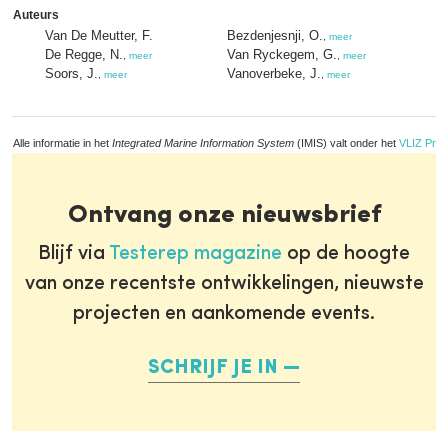
Auteurs
Van De Meutter, F.
Bezdenjesnji, O.
,
meer
De Regge, N.
Van Ryckegem, G.
,
meer
,
meer
Soors, J.
Vanoverbeke, J.
,
meer
,
meer
Alle informatie in het
Integrated Marine Information System
(IMIS) valt onder het
VLIZ Priv
Ontvang onze nieuwsbrief
Blijf via
Testerep magazine
op de hoogte
van onze recentste ontwikkelingen, nieuwste
projecten en aankomende events.
SCHRIJF JE IN