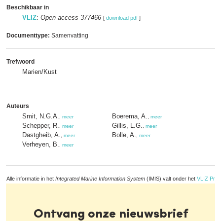
Beschikbaar in
VLIZ
:
Open access 377466
[
download pdf
]
Documenttype:
Samenvatting
Trefwoord
Marien/Kust
Auteurs
Smit, N.G.A.
Boerema, A.
,
meer
,
meer
Schepper, R.
Gillis, L.G.
,
meer
,
meer
Dastgheib, A.
Bolle, A.
,
meer
,
meer
Verheyen, B.
,
meer
Alle informatie in het
Integrated Marine Information System
(IMIS) valt onder het
VLIZ Priv
Ontvang onze nieuwsbrief