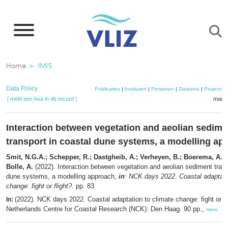
Overslaan
en
naar
de
Kruimelpad
Home
IMIS
inhoud
gaan
Data Policy
Publicaties
|
Instituten
|
Personen
|
Datasets
|
Projecten
[ meld een fout in dit record ]
mandj
Interaction between vegetation and aeolian sedime
transport in coastal dune systems, a modelling ap
Smit, N.G.A.; Schepper, R.; Dastgheib, A.; Verheyen, B.; Boerema, A.; G
Bolle, A.
(2022). Interaction between vegetation and aeolian sediment trans
dune systems, a modelling approach,
in
:
NCK days 2022. Coastal adaptatio
change: fight or flight?.
pp. 83
(2022). NCK days 2022. Coastal adaptation to climate change: fight or fl
In:
Netherlands Centre for Coastal Research (NCK): Den Haag. 90 pp.,
meer