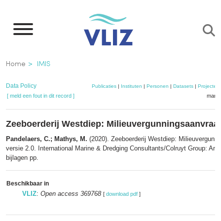
Overslaan
en
naar
de
Kruimelpad
Home
IMIS
inhoud
gaan
Data Policy
Publicaties
|
Instituten
|
Personen
|
Datasets
|
Projecten
[ meld een fout in dit record ]
mandj
Zeeboerderij Westdiep: Milieuvergunningsaanvraa
Pandelaers, C.; Mathys, M.
(2020). Zeeboerderij Westdiep: Milieuvergunn
versie 2.0. International Marine & Dredging Consultants/Colruyt Group: Ant
bijlagen pp.
Beschikbaar in
VLIZ
:
Open access 369768
[
download pdf
]