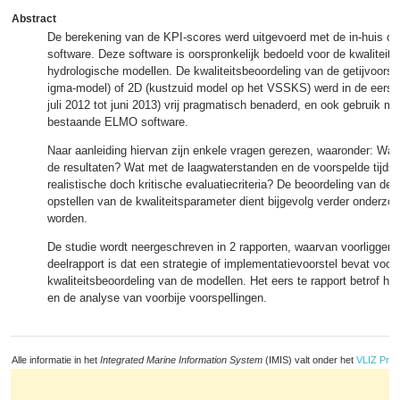
Abstract
De berekening van de KPI-scores werd uitgevoerd met de in-huis 
software. Deze software is oorspronkelijk bedoeld voor de kwaliteits
hydrologische modellen. De kwaliteitsbeoordeling van de getijvoorsp
igma-model) of 2D (kustzuid model op het VSSKS) werd in de eerste
juli 2012 tot juni 2013) vrij pragmatisch benaderd, en ook gebruik 
bestaande ELMO software.
Naar aanleiding hiervan zijn enkele vragen gerezen, waaronder: Wat 
de resultaten? Wat met de laagwaterstanden en de voorspelde tijdst
realistische doch kritische evaluatiecriteria? De beoordeling van de k
opstellen van de kwaliteitsparameter dient bijgevolg verder onderzoch
worden.
De studie wordt neergeschreven in 2 rapporten, waarvan voorliggend
deelrapport is dat een strategie of implementatievoorstel bevat voo
kwaliteitsbeoordeling van de modellen. Het eers te rapport betrof h
en de analyse van voorbije voorspellingen.
Alle informatie in het
Integrated Marine Information System
(IMIS) valt onder het
VLIZ Priv