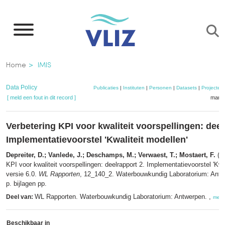
Overslaan
en
naar
de
Kruimelpad
Home
IMIS
inhoud
gaan
Data Policy
Publicaties
|
Instituten
|
Personen
|
Datasets
|
Projecten
[ meld een fout in dit record ]
mandj
Verbetering KPI voor kwaliteit voorspellingen: deel
Implementatievoorstel 'Kwaliteit modellen'
Depreiter, D.; Vanlede, J.; Deschamps, M.; Verwaest, T.; Mostaert, F.
(20
KPI voor kwaliteit voorspellingen: deelrapport 2. Implementatievoorstel 'Kwal
versie 6.0.
WL Rapporten
, 12_140_2. Waterbouwkundig Laboratorium: Antwe
p. bijlagen pp.
WL Rapporten. Waterbouwkundig Laboratorium: Antwerpen. ,
Deel van:
meer
Beschikbaar in