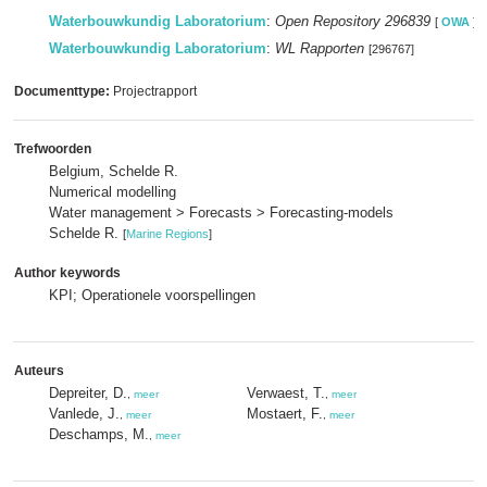
Waterbouwkundig Laboratorium
:
Open Repository 296839
[
OWA
]
Waterbouwkundig Laboratorium
:
WL Rapporten
[296767]
Documenttype:
Projectrapport
Trefwoorden
Belgium, Schelde R.
Numerical modelling
Water management > Forecasts > Forecasting-models
Schelde R.
[
Marine Regions
]
Author keywords
KPI; Operationele voorspellingen
Auteurs
Depreiter, D.
Verwaest, T.
,
meer
,
meer
Vanlede, J.
Mostaert, F.
,
meer
,
meer
Deschamps, M.
,
meer