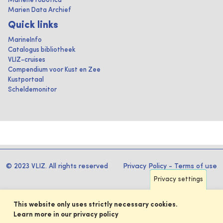
Mariene robotica
Marien Data Archief
Quick links
MarineInfo
Catalogus bibliotheek
VLIZ-cruises
Compendium voor Kust en Zee
Kustportaal
Scheldemonitor
© 2023 VLIZ. All rights reserved
Privacy Policy
-
Terms of use
Privacy settings
This website only uses strictly necessary cookies.
Learn more in our privacy policy