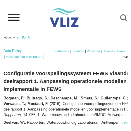
Overslaan
en
naar
de
Kruimelpad
Home
IMIS
inhoud
gaan
Data Policy
Publicaties
|
Instituten
|
Personen
|
Datasets
|
Projecten
[ meld een fout in dit record ]
mandj
Configuratie voorspellingssysteem FEWS Vlaande
deelrapport 1. Aanpassing operationele modellen 
implementatie in FEWS
Bogman, P.; Buitrago, S.; Deschamps, M.; Smets, S.; Gullentops, C.; 
Verwaest, T.; Mostaert, F.
(2016). Configuratie voorspellingssysteem FEW
deelrapport 1. Aanpassing operationele modellen voor implementatie in FE
Rapporten
, 14_056_1. Waterbouwkundig Laboratorium/IMDC: Antwerpen. IV
WL Rapporten. Waterbouwkundig Laboratorium: Antwerpen. ,
Deel van:
meer