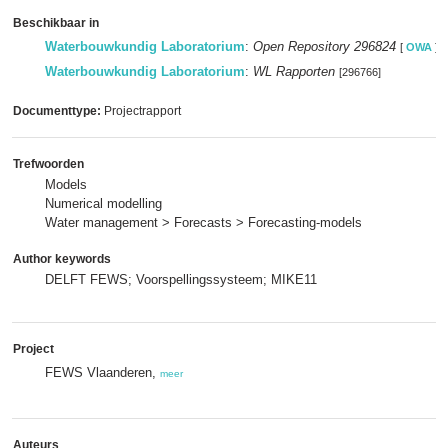
Beschikbaar in
Waterbouwkundig Laboratorium
:
Open Repository 296824
[
OWA
]
Waterbouwkundig Laboratorium
:
WL Rapporten
[296766]
Documenttype:
Projectrapport
Trefwoorden
Models
Numerical modelling
Water management > Forecasts > Forecasting-models
Author keywords
DELFT FEWS; Voorspellingssysteem; MIKE11
Project
FEWS Vlaanderen,
meer
Auteurs