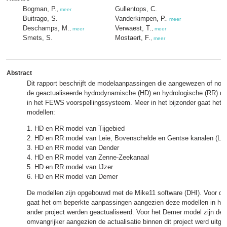
Bogman, P.
Gullentops, C.
,
meer
Buitrago, S.
Vanderkimpen, P.
,
meer
Deschamps, M.
Verwaest, T.
,
meer
,
meer
Smets, S.
Mostaert, F.
,
meer
Abstract
Dit rapport beschrijft de modelaanpassingen die aangewezen of noo
de geactualiseerde hydrodynamische (HD) en hydrologische (RR) mo
in het FEWS voorspellingssysteem. Meer in het bijzonder gaat het
modellen:
1. HD en RR model van Tijgebied
2. HD en RR model van Leie, Bovenschelde en Gentse kanalen (L
3. HD en RR model van Dender
4. HD en RR model van Zenne‐Zeekanaal
5. HD en RR model van IJzer
6. HD en RR model van Demer
De modellen zijn opgebouwd met de Mike11 software (DHI). Voor de
gaat het om beperkte aanpassingen aangezien deze modellen in het
ander project werden geactualiseerd. Voor het Demer model zijn de
omvangrijker aangezien de actualisatie binnen dit project werd uitge