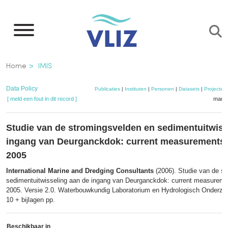
Overslaan
en
naar
de
Kruimelpad
Home
IMIS
inhoud
gaan
Data Policy
Publicaties
|
Instituten
|
Personen
|
Datasets
|
Projecten
[ meld een fout in dit record ]
mandj
Studie van de stromingsvelden en sedimentuitwiss
ingang van Deurganckdok: current measurements
2005
International Marine and Dredging Consultants
(2006). Studie van de s
sedimentuitwisseling aan de ingang van Deurganckdok: current measurem
2005. Versie 2.0. Waterbouwkundig Laboratorium en Hydrologisch Onderzoe
10 + bijlagen pp.
Beschikbaar in