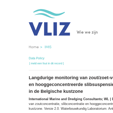
Overslaan
en
naar
de
Main
Wie we zijn
inhoud
gaan
navigatio
Kruimelpad
Home
IMIS
Data Policy
[ meld een fout in dit record ]
Langdurige monitoring van zout/zoet-v
en hooggeconcentreerde slibsuspensie
in de Belgische kustzone
International Marine and Dredging Consultants; WL | 
van zoutconcentratie, slibconcentratie en hooggeconcent
kustzone. Versie 2.0. Waterbouwkundig Laboratorium: Ant