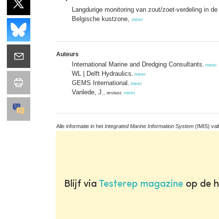
Langdurige monitoring van zout/zoet-verdeling in d
Belgische kustzone,
meer
Auteurs
International Marine and Dredging Consultants
,
meer
WL | Delft Hydraulics
,
meer
GEMS International
,
meer
Vanlede, J.
, revisor,
meer
Alle informatie in het
Integrated Marine Information System
(IMIS) val
Blijf via
Testerep magazine
op de h