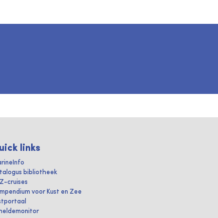
uick links
rineInfo
talogus bibliotheek
IZ-cruises
mpendium voor Kust en Zee
stportaal
heldemonitor