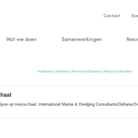
Service
Contact
Ev
navigatio
Wat we doen
Samenwerkingen
Nieu
n
Publicaties
|
Instituten
|
Personen
|
Datasets
|
Projecten
|
Kaarten
chaal
nalyse op mesoschaal. International Marine & Dredging Consultants/Deltare