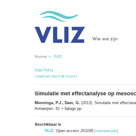
Overslaan
en
naar
de
Main
Wie we zijn
inhoud
gaan
navigatio
Kruimelpad
Home
IMIS
Data Policy
[ meld een fout in dit record ]
Simulatie met effectanalyse op mesos
Menninga, P.J.; Dam, G.
(2013). Simulatie met effecta
Antwerpen. 81 + bijlage pp.
Beschikbaar in
VLIZ
:
Open access 253195
[
download pdf
]