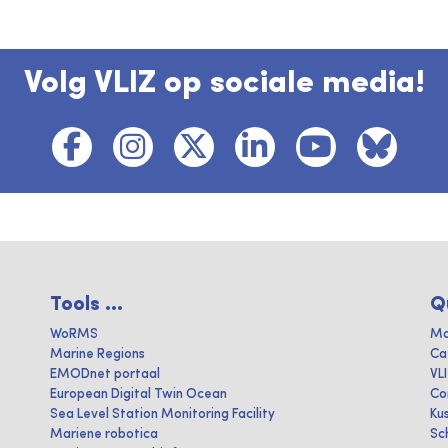
Volg VLIZ op sociale media!
Tools ...
Q
WoRMS
Ma
Marine Regions
Ca
EMODnet portaal
VL
European Digital Twin Ocean
Co
Sea Level Station Monitoring Facility
Ku
Mariene robotica
Sc