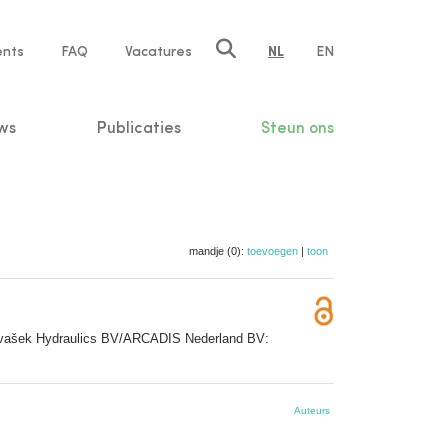
ents
FAQ
Vacatures
NL
EN
n
ws
Publicaties
Steun ons
mandje (0):
toevoegen
|
toon
s/Svašek Hydraulics BV/ARCADIS Nederland BV:
Auteurs