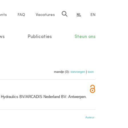
ents
FAQ
Vacatures
NL
EN
n
ws
Publicaties
Steun ons
mandje (0):
toevoegen
|
toon
šek Hydraulics BV/ARCADIS Nederland BV: Antwerpen.
Auteur