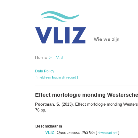
Overslaan
en
naar
de
Main
Wie we zijn
inhoud
gaan
navigatio
Kruimelpad
Home
IMIS
Data Policy
[ meld een fout in dit record ]
Effect morfologie monding Westerschel
Poortman, S.
(2013). Effect morfologie monding Westers
76 pp.
Beschikbaar in
VLIZ
:
Open access 253185
[
download pdf
]