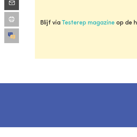
Blijf via
Testerep magazine
op de h