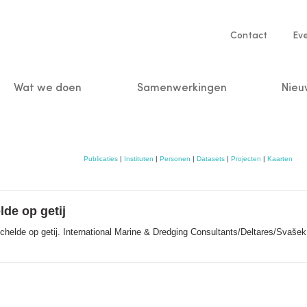
Service
Contact
Ev
navigatio
Wat we doen
Samenwerkingen
Nieu
n
Publicaties
|
Instituten
|
Personen
|
Datasets
|
Projecten
|
Kaarten
de op getij
chelde op getij. International Marine & Dredging Consultants/Deltares/Sva