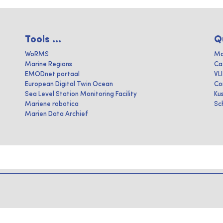
Tools ...
Q
WoRMS
Ma
Marine Regions
Ca
EMODnet portaal
VL
European Digital Twin Ocean
Co
Sea Level Station Monitoring Facility
Ku
Mariene robotica
Sc
Marien Data Archief