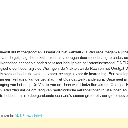
de-estuarium toegenomen. Omdat dit niet wenselijk is vanwege toegankelijkheid
e van de getijslag. Het inzicht hierin is verkregen door modelmatig te onder
verkennende scenario’s onderzocht met behulp van het stromingsmodel FINEL2D
gische eenheden zijn: de Wielingen, de Vlakte van de Raan en het Oostgat.De
 vaargeul gebruikt wordt is vooral belangrijk voor de instroming. Een verdiep
 een verlaging van de getijslag. Het Oostgat werkt andersom. Deze geul is voo
rlaging van het getij. De Vlakte van de Raan werkt hetzelfde als het Oostgat.
en laten zien dat de omvang van morfologische veranderingen in Wielingen en/
 te hebben. In alle doorgerekende scenario’s dienen grote tot zeer grote hoev
t onder het
VLIZ Privacy beleid