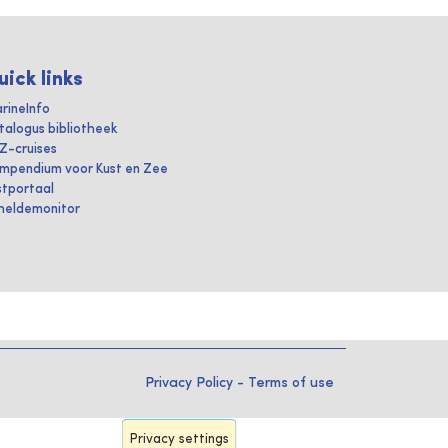
uick links
rineInfo
talogus bibliotheek
IZ-cruises
mpendium voor Kust en Zee
stportaal
heldemonitor
Privacy Policy
-
Terms of use
Privacy settings