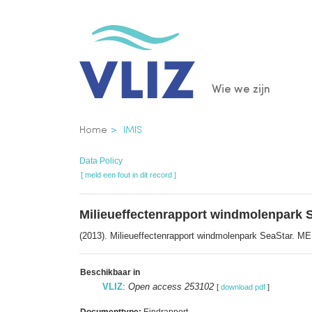
Overslaan
en
naar
de
Main
Wie we zijn
inhoud
gaan
navigatio
Kruimelpad
Home
IMIS
Data Policy
[ meld een fout in dit record ]
Milieueffectenrapport windmolenpark S
(2013). Milieueffectenrapport windmolenpark SeaStar. ME
Beschikbaar in
VLIZ
:
Open access 253102
[
download pdf
]
Documenttype:
Eindrapport