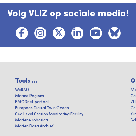
Volg VLIZ op sociale media!
Tools ...
Q
WoRMS
Ma
Marine Regions
Ca
EMODnet portaal
VL
European Digital Twin Ocean
Co
Sea Level Station Monitoring Facility
Ku
Mariene robotica
Sc
Marien Data Archief