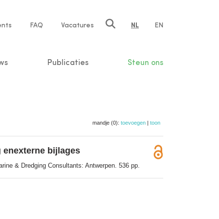
ents
FAQ
Vacatures
NL
EN
n
ws
Publicaties
Steun ons
mandje (0):
toevoegen
|
toon
 enexterne bijlages
arine & Dredging Consultants: Antwerpen. 536 pp.