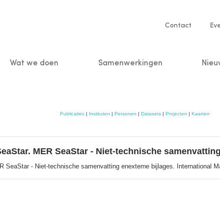
Service
Contact
Ev
navigatio
Wat we doen
Samenwerkingen
Nieu
n
Publicaties
|
Instituten
|
Personen
|
Datasets
|
Projecten
|
Kaarten
eaStar. MER SeaStar - Niet-technische samenvatting
R SeaStar - Niet-technische samenvatting enexterne bijlages. International M