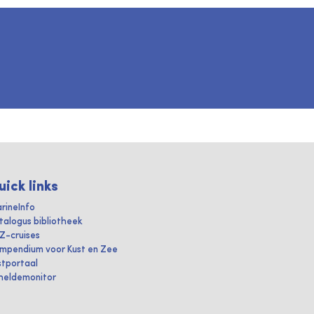
uick links
rineInfo
talogus bibliotheek
IZ-cruises
mpendium voor Kust en Zee
stportaal
heldemonitor