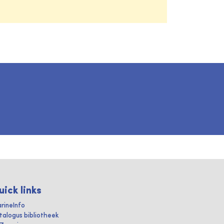
uick links
rineInfo
talogus bibliotheek