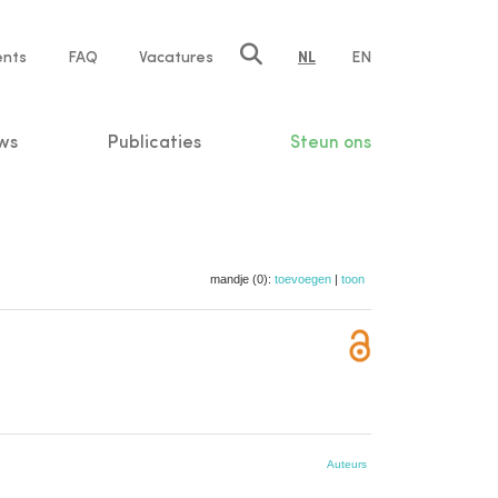
ents
FAQ
Vacatures
NL
EN
n
ws
Publicaties
Steun ons
mandje (0):
toevoegen
|
toon
Auteurs