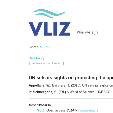
Overslaan
en
naar
de
Main
Wie we zijn
inhoud
gaan
navigatio
Kruimelpad
Home
IMIS
Data Policy
[ meld een fout in dit record ]
UN sets its sights on protecting the o
Appeltans, W.; Barbiere, J.
(2013). UN sets its sights o
Schneegans, S. (Ed.)
A World of Science. UNESCO: 
In:
Beschikbaar in
VLIZ
:
Open access 251447
[
download pdf
]