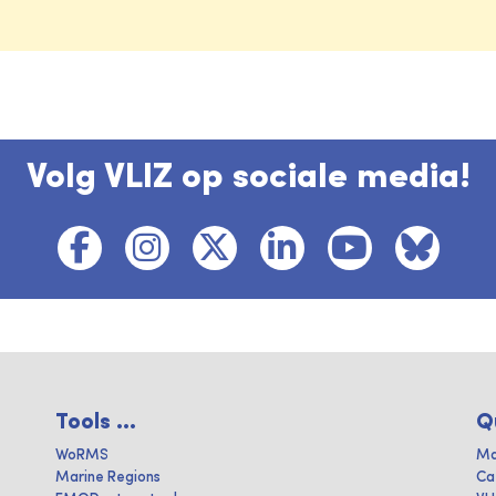
Volg VLIZ op sociale media!
Tools ...
Q
WoRMS
Ma
Marine Regions
Ca