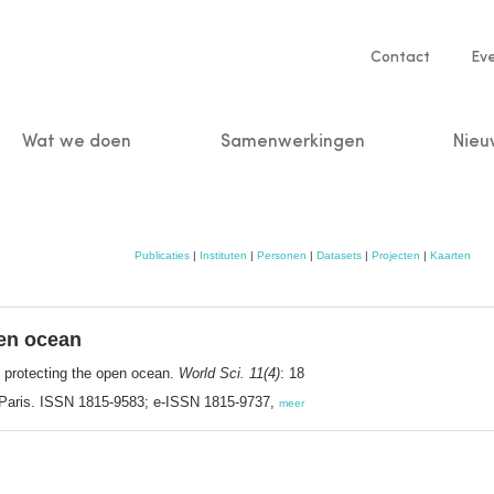
Service
Contact
Ev
navigatio
Wat we doen
Samenwerkingen
Nieu
n
Publicaties
|
Instituten
|
Personen
|
Datasets
|
Projecten
|
Kaarten
pen ocean
n protecting the open ocean.
World Sci. 11(4)
: 18
Paris. ISSN 1815-9583; e-ISSN 1815-9737,
meer