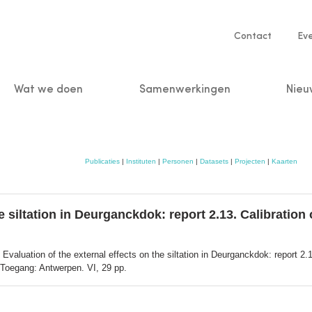
Service
Contact
Ev
navigatio
Wat we doen
Samenwerkingen
Nieu
n
Publicaties
|
Instituten
|
Personen
|
Datasets
|
Projecten
|
Kaarten
he siltation in Deurganckdok: report 2.13. Calibratio
 Evaluation of the external effects on the siltation in Deurganckdok: report 2.
 Toegang: Antwerpen. VI, 29 pp.