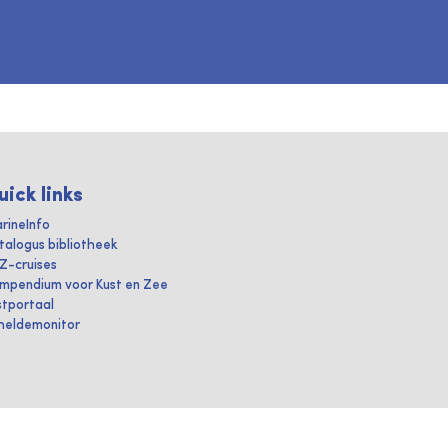
uick links
rineInfo
talogus bibliotheek
IZ-cruises
mpendium voor Kust en Zee
stportaal
heldemonitor