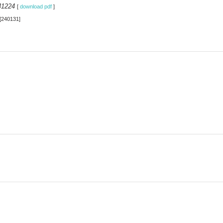
41224
[
download pdf
]
[240131]