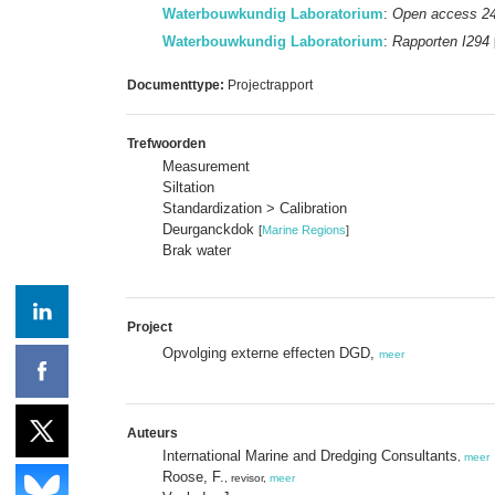
Waterbouwkundig Laboratorium
:
Open access 2
Waterbouwkundig Laboratorium
:
Rapporten I294
Documenttype:
Projectrapport
Trefwoorden
Measurement
Siltation
Standardization > Calibration
Deurganckdok
[
Marine Regions
]
Brak water
Project
Opvolging externe effecten DGD,
meer
Auteurs
International Marine and Dredging Consultants
,
meer
Roose, F.
, revisor,
meer