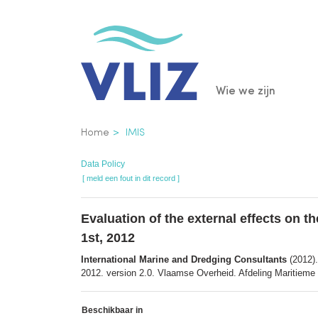
Overslaan
en
naar
de
Main
Wie we zijn
inhoud
gaan
navigatio
Kruimelpad
Home
IMIS
Data Policy
[ meld een fout in dit record ]
Evaluation of the external effects on t
1st, 2012
International Marine and Dredging Consultants
(2012).
2012. version 2.0. Vlaamse Overheid. Afdeling Maritieme
Beschikbaar in