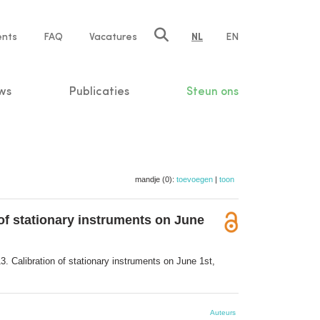
ents
FAQ
Vacatures
NL
EN
n
ws
Publicaties
Steun ons
mandje (0):
toevoegen
|
toon
n of stationary instruments on June
13. Calibration of stationary instruments on June 1st,
Auteurs