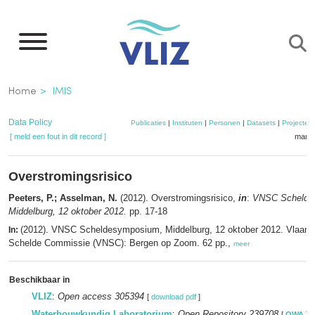
Overslaan
en
naar
de
Kruimelpad
Home
IMIS
inhoud
gaan
Data Policy
Publicaties
|
Instituten
|
Personen
|
Datasets
|
Projecten
[ meld een fout in dit record ]
mandj
Overstromingsrisico
Peeters, P.; Asselman, N.
(2012). Overstromingsrisico,
in
:
VNSC Schelde
Middelburg, 12 oktober 2012.
pp. 17-18
(2012). VNSC Scheldesymposium, Middelburg, 12 oktober 2012. Vlaam
In:
Schelde Commissie (VNSC): Bergen op Zoom. 62 pp.,
meer
Beschikbaar in
VLIZ
:
Open access 305394
[
download pdf
]
Waterbouwkundig Laboratorium
:
Open Repository 239708
[
OWA
]