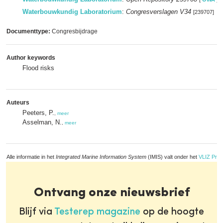
Waterbouwkundig Laboratorium
:
Congresverslagen V34
[239707]
Documenttype:
Congresbijdrage
Author keywords
Flood risks
Auteurs
Peeters, P.
,
meer
Asselman, N.
,
meer
Alle informatie in het
Integrated Marine Information System
(IMIS) valt onder het
VLIZ Priv
Ontvang onze nieuwsbrief
Blijf via
Testerep magazine
op de hoogte