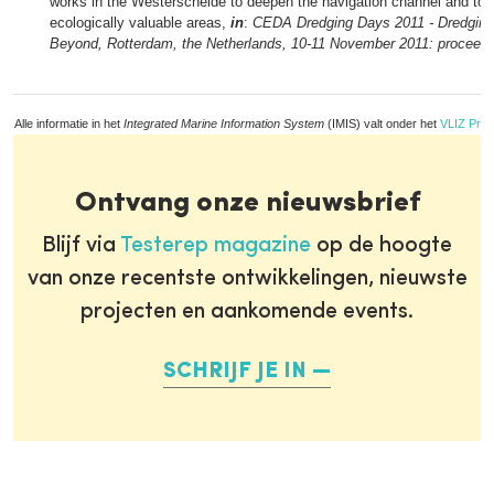
works in the Westerschelde to deepen the navigation channel and to 
ecologically valuable areas,
in
:
CEDA Dredging Days 2011 - Dredging
Beyond, Rotterdam, the Netherlands, 10-11 November 2011: proceedi
Alle informatie in het
Integrated Marine Information System
(IMIS) valt onder het
VLIZ Priv
Ontvang onze nieuwsbrief
Blijf via
Testerep magazine
op de hoogte
van onze recentste ontwikkelingen, nieuwste
projecten en aankomende events.
SCHRIJF JE IN