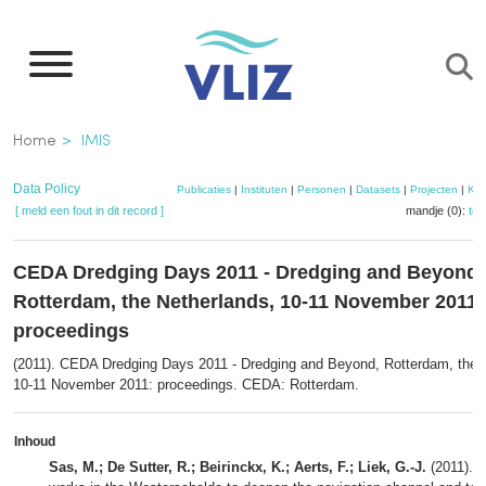
Overslaan
en
naar
de
Kruimelpad
Home
IMIS
inhoud
gaan
Data Policy
Publicaties
|
Instituten
|
Personen
|
Datasets
|
Projecten
|
Kaa
[ meld een fout in dit record ]
mandje (0):
to
CEDA Dredging Days 2011 - Dredging and Beyond,
Rotterdam, the Netherlands, 10-11 November 2011:
proceedings
(2011). CEDA Dredging Days 2011 - Dredging and Beyond, Rotterdam, the 
10-11 November 2011: proceedings. CEDA: Rotterdam.
Inhoud
Sas, M.; De Sutter, R.; Beirinckx, K.; Aerts, F.; Liek, G.-J.
(2011). 