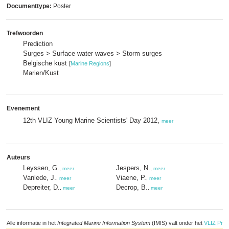
Documenttype:
Poster
Trefwoorden
Prediction
Surges > Surface water waves > Storm surges
Belgische kust
[
Marine Regions
]
Marien/Kust
Evenement
12th VLIZ Young Marine Scientists' Day 2012,
meer
Auteurs
Leyssen, G.
Jespers, N.
,
meer
,
meer
Vanlede, J.
Viaene, P.
,
meer
,
meer
Depreiter, D.
Decrop, B.
,
meer
,
meer
Alle informatie in het
Integrated Marine Information System
(IMIS) valt onder het
VLIZ Priv