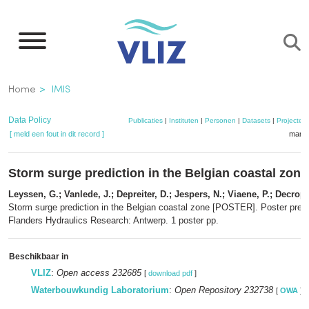
Overslaan
en
naar
de
Kruimelpad
Home
IMIS
inhoud
gaan
Data Policy
Publicaties
|
Instituten
|
Personen
|
Datasets
|
Projecten
[ meld een fout in dit record ]
mandj
Storm surge prediction in the Belgian coastal zo
Leyssen, G.; Vanlede, J.; Depreiter, D.; Jespers, N.; Viaene, P.; Decrop,
Storm surge prediction in the Belgian coastal zone [POSTER]. Poster prese
Flanders Hydraulics Research: Antwerp. 1 poster pp.
Beschikbaar in
VLIZ
:
Open access 232685
[
download pdf
]
Waterbouwkundig Laboratorium
:
Open Repository 232738
[
OWA
]