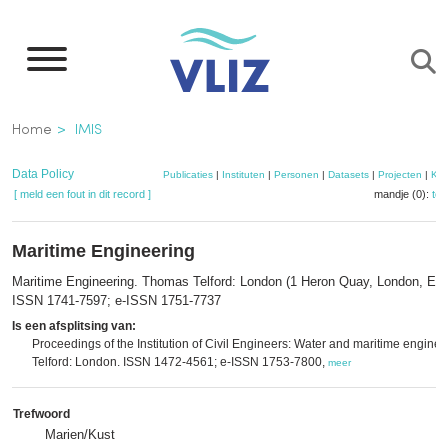
Overslaan
en
naar
de
Kruimelpad
Home
IMIS
inhoud
gaan
Data Policy
Publicaties
|
Instituten
|
Personen
|
Datasets
|
Projecten
|
Kaa
[ meld een fout in dit record ]
mandje (0):
to
Maritime Engineering
Maritime Engineering. Thomas Telford: London (1 Heron Quay, London, E1
ISSN 1741-7597; e-ISSN 1751-7737
Is een afsplitsing van:
Proceedings of the Institution of Civil Engineers: Water and maritime enginee
Telford: London. ISSN 1472-4561; e-ISSN 1753-7800,
meer
Trefwoord
Marien/Kust