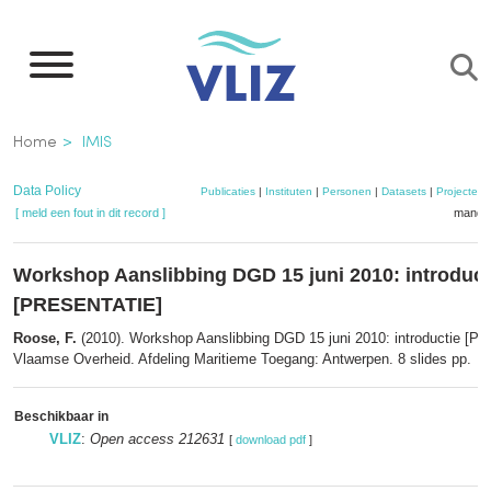
Overslaan
en
naar
de
Kruimelpad
Home
IMIS
inhoud
gaan
Data Policy
Publicaties
|
Instituten
|
Personen
|
Datasets
|
Projecten
[ meld een fout in dit record ]
mandje
Workshop Aanslibbing DGD 15 juni 2010: introduct
[PRESENTATIE]
Roose, F.
(2010). Workshop Aanslibbing DGD 15 juni 2010: introductie [
Vlaamse Overheid. Afdeling Maritieme Toegang: Antwerpen. 8 slides pp.
Beschikbaar in
VLIZ
:
Open access 212631
[
download pdf
]