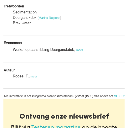
Trefwoorden
Sedimentation
Deurganckdok
[
Marine Regions
]
Brak water
Evenement
Workshop aanslibbing Deurganckdok,
meer
Auteur
Roose, F.
,
meer
Alle informatie in het
Integrated Marine Information System
(IMIS) valt onder het
VLIZ Priv
Ontvang onze nieuwsbrief
Blijf via
Testerep magazine
op de hoogte