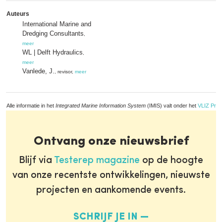
Auteurs
International Marine and
Dredging Consultants
,
meer
WL | Delft Hydraulics
,
meer
Vanlede, J.
, revisor,
meer
Alle informatie in het
Integrated Marine Information System
(IMIS) valt onder het
VLIZ Priv
Ontvang onze nieuwsbrief
Blijf via
Testerep magazine
op de hoogte
van onze recentste ontwikkelingen, nieuwste
projecten en aankomende events.
SCHRIJF JE IN