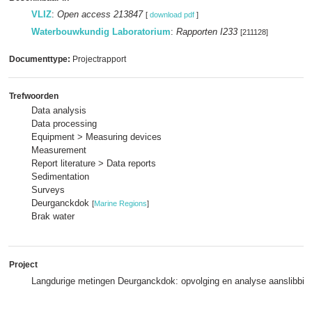
VLIZ
:
Open access 213847
[
download pdf
]
Waterbouwkundig Laboratorium
:
Rapporten I233
[211128]
Documenttype:
Projectrapport
Trefwoorden
Data analysis
Data processing
Equipment > Measuring devices
Measurement
Report literature > Data reports
Sedimentation
Surveys
Deurganckdok
[
Marine Regions
]
Brak water
Project
Langdurige metingen Deurganckdok: opvolging en analyse aanslibbin