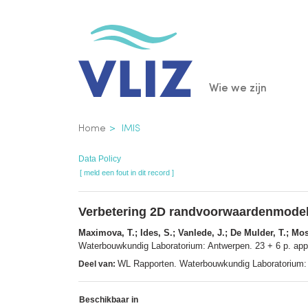
Overslaan
en
naar
de
Main
Wie we zijn
inhoud
gaan
navigatio
Kruimelpad
Home
IMIS
Data Policy
[ meld een fout in dit record ]
Verbetering 2D randvoorwaardenmodel:
Maximova, T.; Ides, S.; Vanlede, J.; De Mulder, T.; Mos
Waterbouwkundig Laboratorium: Antwerpen. 23 + 6 p. appen
WL Rapporten. Waterbouwkundig Laboratorium:
Deel van:
Beschikbaar in