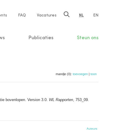
ents
FAQ
Vacatures
NL
EN
n
ws
Publicaties
Steun ons
mandje (0):
toevoegen
|
toon
tie bovenlopen. Version 3.0.
WL Rapporten
, 753_09.
Auteurs