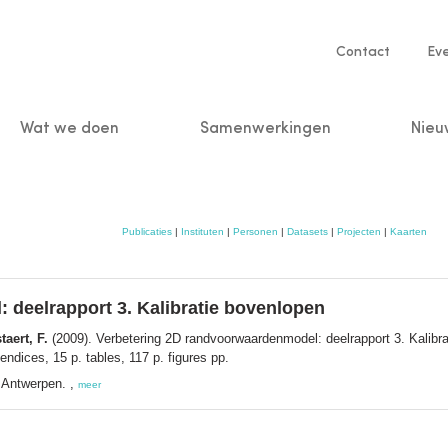
Service
Contact
Ev
navigatio
Wat we doen
Samenwerkingen
Nieu
n
Publicaties
|
Instituten
|
Personen
|
Datasets
|
Projecten
|
Kaarten
 deelrapport 3. Kalibratie bovenlopen
taert, F.
(2009). Verbetering 2D randvoorwaardenmodel: deelrapport 3. Kalibra
dices, 15 p. tables, 117 p. figures pp.
 Antwerpen. ,
meer