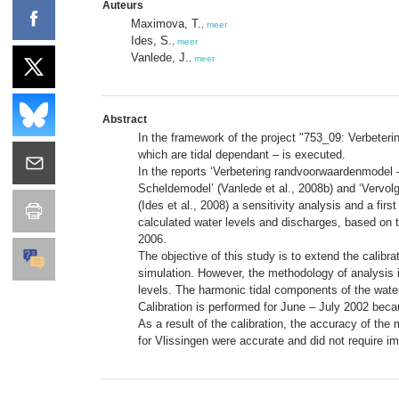
Auteurs
Maximova, T.
,
meer
Ides, S.
,
meer
Vanlede, J.
,
meer
Abstract
In the framework of the project "753_09: Verbeteri
which are tidal dependant – is executed.
In the reports ‘Verbetering randvoorwaardenmodel 
Scheldemodel’ (Vanlede et al., 2008b) and ‘Vervol
(Ides et al., 2008) a sensitivity analysis and a fi
calculated water levels and discharges, based on 
2006.
The objective of this study is to extend the calib
simulation. However, the methodology of analysis i
levels. The harmonic tidal components of the water
Calibration is performed for June – July 2002 becau
As a result of the calibration, the accuracy of the
for Vlissingen were accurate and did not require 