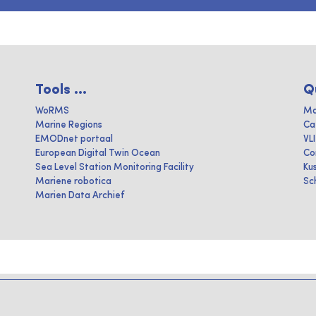
Tools ...
Q
WoRMS
Ma
Marine Regions
Ca
EMODnet portaal
VL
European Digital Twin Ocean
Co
Sea Level Station Monitoring Facility
Ku
Mariene robotica
Sc
Marien Data Archief