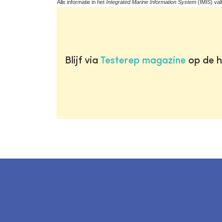
Alle informatie in het
Integrated Marine Information System
(IMIS) val
Blijf via
Testerep magazine
op de h