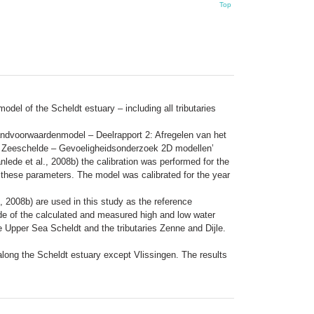
Top
el of the Scheldt estuary – including all tributaries
randvoorwaardenmodel – Deelrapport 2: Afregelen van het
 de Zeeschelde – Gevoeligheidsonderzoek 2D modellen’
nlede et al., 2008b) the calibration was performed for the
these parameters. The model was calibrated for the year
, 2008b) are used in this study as the reference
ude of the calculated and measured high and low water
e Upper Sea Scheldt and the tributaries Zenne and Dijle.
 along the Scheldt estuary except Vlissingen. The results