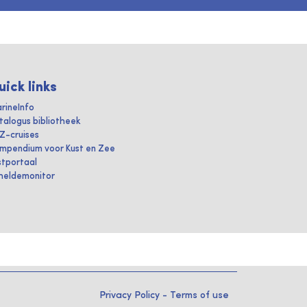
uick links
rineInfo
talogus bibliotheek
IZ-cruises
mpendium voor Kust en Zee
stportaal
heldemonitor
Privacy Policy
-
Terms of use