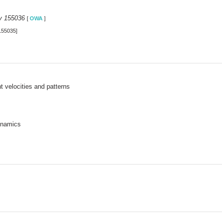
y 155036
[
OWA
]
155035]
 velocities and patterns
ynamics