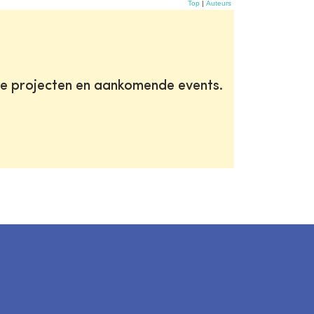
Top
|
Auteurs
te projecten en aankomende events.