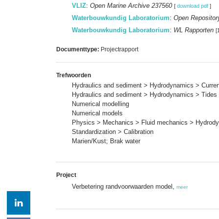
VLIZ
:
Open Marine Archive 237560
[
download pdf
]
Waterbouwkundig Laboratorium
:
Open Repositor
Waterbouwkundig Laboratorium
:
WL Rapporten
[
Documenttype:
Projectrapport
Trefwoorden
Hydraulics and sediment > Hydrodynamics > Current
Hydraulics and sediment > Hydrodynamics > Tides
Numerical modelling
Numerical models
Physics > Mechanics > Fluid mechanics > Hydrod
Standardization > Calibration
Marien/Kust; Brak water
Project
Verbetering randvoorwaarden model,
meer