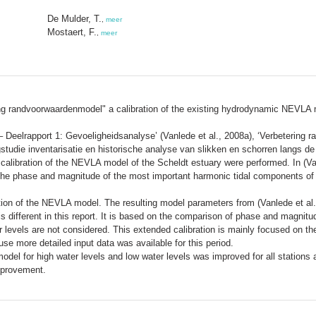
De Mulder, T.
,
meer
Mostaert, F.
,
meer
ng randvoorwaardenmodel" a calibration of the existing hydrodynamic NEVLA mod
– Deelrapport 1: Gevoeligheidsanalyse’ (Vanlede et al., 2008a), ‘Verbetering 
gstudie inventarisatie en historische analyse van slikken en schorren langs
rst calibration of the NEVLA model of the Scheldt estuary were performed. In (Va
the phase and magnitude of the most important harmonic tidal components of 
ration of the NEVLA model. The resulting model parameters from (Vanlede et al.
s different in this report. It is based on the comparison of phase and magnit
 levels are not considered. This extended calibration is mainly focused on th
se more detailed input data was available for this period.
 model for high water levels and low water levels was improved for all stations
improvement.