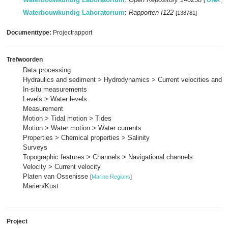
[
OWA
]
Waterbouwkundig Laboratorium
:
Rapporten I122
[138781]
Documenttype:
Projectrapport
Trefwoorden
Data processing
Hydraulics and sediment > Hydrodynamics > Current velocities and p
In-situ measurements
Levels > Water levels
Measurement
Motion > Tidal motion > Tides
Motion > Water motion > Water currents
Properties > Chemical properties > Salinity
Surveys
Topographic features > Channels > Navigational channels
Velocity > Current velocity
Platen van Ossenisse
[
Marine Regions
]
Marien/Kust
Project