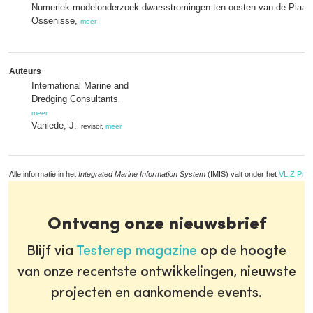
Numeriek modelonderzoek dwarsstromingen ten oosten van de Plaat
Ossenisse,
meer
Auteurs
International Marine and
Dredging Consultants
,
meer
Vanlede, J.
, revisor,
meer
Alle informatie in het
Integrated Marine Information System
(IMIS) valt onder het
VLIZ Priv
Ontvang onze nieuwsbrief
Blijf via
Testerep magazine
op de hoogte
van onze recentste ontwikkelingen, nieuwste
projecten en aankomende events.