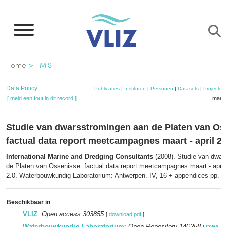
Overslaan
en
naar
de
Kruimelpad
Home
IMIS
inhoud
gaan
Data Policy
Publicaties
|
Instituten
|
Personen
|
Datasets
|
Projecten
[ meld een fout in dit record ]
mandj
Studie van dwarsstromingen aan de Platen van Os
factual data report meetcampagnes maart - april 2
International Marine and Dredging Consultants
(2008). Studie van dwar
de Platen van Ossenisse: factual data report meetcampagnes maart - april
2.0. Waterbouwkundig Laboratorium: Antwerpen. IV, 16 + appendices pp.
Beschikbaar in
VLIZ
:
Open access 303855
[
download pdf
]
Waterbouwkundig Laboratorium
:
Open Repository 140258