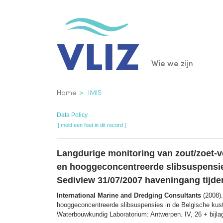
Overslaan
en
naar
de
Main
Wie we zijn
inhoud
gaan
navigatio
Kruimelpad
Home
IMIS
Data Policy
[ meld een fout in dit record ]
Langdurige monitoring van zout/zoet-v
en hooggeconcentreerde slibsuspensies
Sediview 31/07/2007 haveningang tijden
International Marine and Dredging Consultants
(2008).
hooggeconcentreerde slibsuspensies in de Belgische kustz
Waterbouwkundig Laboratorium: Antwerpen. IV, 26 + bijla