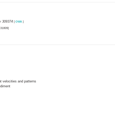
y 309374
[
OWA
]
131809]
 velocities and patterns
ediment