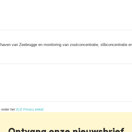
e haven van Zeebrugge en monitoring van zoutconcentratie, slibconcentratie 
t onder het
VLIZ Privacy beleid
Ontvang onze nieuwsbrief