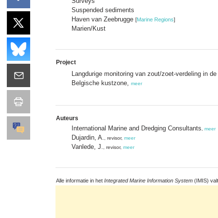
Surveys
Suspended sediments
Haven van Zeebrugge
[
Marine Regions
]
Marien/Kust
Project
Langdurige monitoring van zout/zoet-verdeling in d
Belgische kustzone,
meer
Auteurs
International Marine and Dredging Consultants
,
meer
Dujardin, A.
, revisor,
meer
Vanlede, J.
, revisor,
meer
Alle informatie in het
Integrated Marine Information System
(IMIS) val