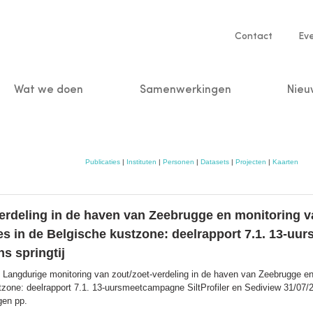
Service
Contact
Ev
navigatio
Wat we doen
Samenwerkingen
Nieu
n
Publicaties
|
Instituten
|
Personen
|
Datasets
|
Projecten
|
Kaarten
erdeling in de haven van Zeebrugge en monitoring va
 in de Belgische kustzone: deelrapport 7.1. 13-uur
s springtij
 Langdurige monitoring van zout/zoet-verdeling in de haven van Zeebrugge en 
one: deelrapport 7.1. 13-uursmeetcampagne SiltProfiler en Sediview 31/07/200
gen pp.