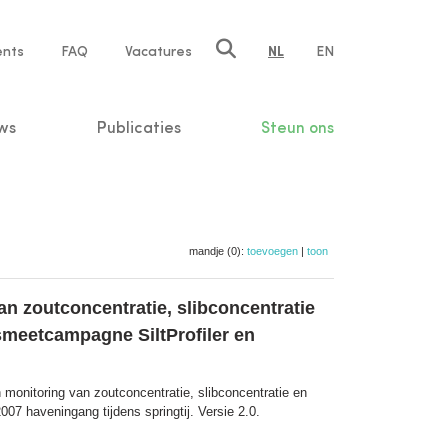
ents
FAQ
Vacatures
NL
EN
n
ws
Publicaties
Steun ons
mandje (0):
toevoegen
|
toon
n zoutconcentratie, slibconcentratie
smeetcampagne SiltProfiler en
monitoring van zoutconcentratie, slibconcentratie en
7 haveningang tijdens springtij. Versie 2.0.