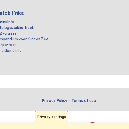
uick links
rineInfo
talogus bibliotheek
IZ-cruises
mpendium voor Kust en Zee
stportaal
heldemonitor
Privacy Policy
-
Terms of use
Privacy settings