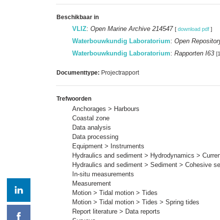
Beschikbaar in
VLIZ
:
Open Marine Archive 214547
[
download pdf
]
Waterbouwkundig Laboratorium
:
Open Repositor
Waterbouwkundig Laboratorium
:
Rapporten I63
[
Documenttype:
Projectrapport
Trefwoorden
Anchorages > Harbours
Coastal zone
Data analysis
Data processing
Equipment > Instruments
Hydraulics and sediment > Hydrodynamics > Current
Hydraulics and sediment > Sediment > Cohesive s
In-situ measurements
Measurement
Motion > Tidal motion > Tides
Motion > Tidal motion > Tides > Spring tides
Report literature > Data reports