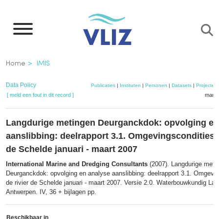
Overslaan
en
naar
de
Kruimelpad
Home
IMIS
inhoud
gaan
Data Policy
Publicaties
|
Instituten
|
Personen
|
Datasets
|
Projecten
[ meld een fout in dit record ]
mandj
Langdurige metingen Deurganckdok: opvolging en
aanslibbing: deelrapport 3.1. Omgevingscondities i
de Schelde januari - maart 2007
International Marine and Dredging Consultants
(2007). Langdurige meti
Deurganckdok: opvolging en analyse aanslibbing: deelrapport 3.1. Omgevin
de rivier de Schelde januari - maart 2007. Versie 2.0. Waterbouwkundig Lab
Antwerpen. IV, 36 + bijlagen pp.
Beschikbaar in