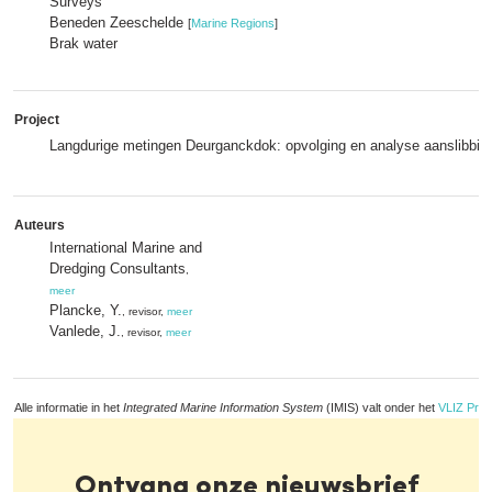
Surveys
Beneden Zeeschelde
[
Marine Regions
]
Brak water
Project
Langdurige metingen Deurganckdok: opvolging en analyse aanslibbin
Auteurs
International Marine and
Dredging Consultants
,
meer
Plancke, Y.
, revisor,
meer
Vanlede, J.
, revisor,
meer
Alle informatie in het
Integrated Marine Information System
(IMIS) valt onder het
VLIZ Priv
Ontvang onze nieuwsbrief