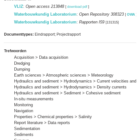
VLIZ
:
Open access 213848
[
download pdf
]
Waterbouwkundig Laboratorium
:
Open Repository 308323
[
OWA
]
Waterbouwkundig Laboratorium
:
Rapporten I59
[131315]
Documenttypes:
Eindrapport; Projectrapport
Trefwoorden
Acquisition > Data acquisition
Dredging
Dumping
Earth sciences > Atmospheric sciences > Meteorology
Hydraulics and sediment > Hydrodynamics > Current velocities and p
Hydraulics and sediment > Hydrodynamics > Density currents
Hydraulics and sediment > Sediment > Cohesive sediment
In-situ measurements
Monitoring
Navigation
Properties > Chemical properties > Salinity
Report literature > Data reports
Sedimentation
Sediments