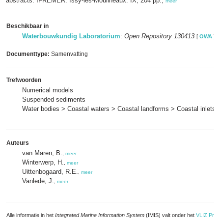
abstracts. IFREMER: Issy-les-Moulineaux. IX, 204 pp.,
meer
Beschikbaar in
Waterbouwkundig Laboratorium
:
Open Repository 130413
[
OWA
]
Documenttype:
Samenvatting
Trefwoorden
Numerical models
Suspended sediments
Water bodies > Coastal waters > Coastal landforms > Coastal inlets 
Auteurs
van Maren, B.
,
meer
Winterwerp, H.
,
meer
Uittenbogaard, R.E.
,
meer
Vanlede, J.
,
meer
Alle informatie in het
Integrated Marine Information System
(IMIS) valt onder het
VLIZ Priv