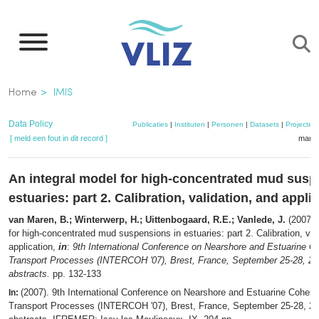
Overslaan
en
naar
de
Kruimelpad
Home
IMIS
inhoud
gaan
Data Policy
Publicaties
|
Instituten
|
Personen
|
Datasets
|
Projecten
[ meld een fout in dit record ]
mandj
An integral model for high-concentrated mud susp
estuaries: part 2. Calibration, validation, and appli
van Maren, B.; Winterwerp, H.; Uittenbogaard, R.E.; Vanlede, J.
(2007).
for high-concentrated mud suspensions in estuaries: part 2. Calibration, val
application,
in
:
9th International Conference on Nearshore and Estuarine 
Transport Processes (INTERCOH '07), Brest, France, September 25-28, 20
abstracts.
pp. 132-133
(2007). 9th International Conference on Nearshore and Estuarine Cohes
In:
Transport Processes (INTERCOH '07), Brest, France, September 25-28, 20