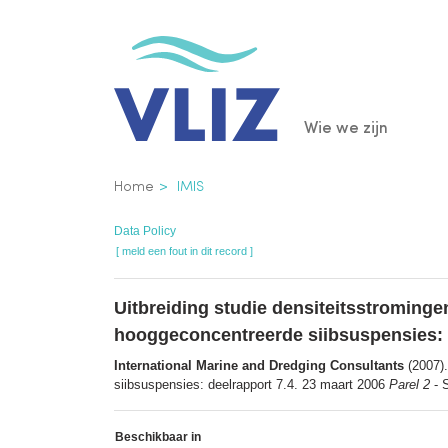
Overslaan
en
naar
de
Main
Wie we zijn
inhoud
gaan
navigatio
Kruimelpad
Home
IMIS
Data Policy
[ meld een fout in dit record ]
Uitbreiding studie densiteitsstromin
hooggeconcentreerde siibsuspensies: 
International Marine and Dredging Consultants
(2007).
siibsuspensies: deelrapport 7.4. 23 maart 2006
Parel 2
- S
Beschikbaar in