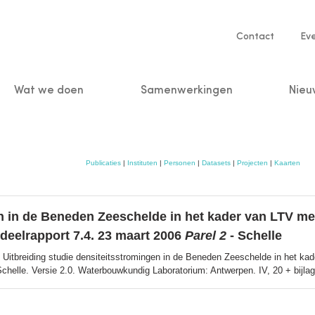
Service
Contact
Ev
navigatio
Wat we doen
Samenwerkingen
Nieu
n
Publicaties
|
Instituten
|
Personen
|
Datasets
|
Projecten
|
Kaarten
gen in de Beneden Zeeschelde in het kader van LTV 
deelrapport 7.4. 23 maart 2006
Parel 2
- Schelle
 Uitbreiding studie densiteitsstromingen in de Beneden Zeeschelde in het 
chelle. Versie 2.0. Waterbouwkundig Laboratorium: Antwerpen. IV, 20 + bijla