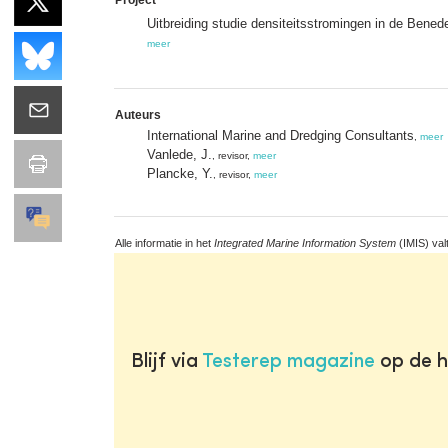
Uitbreiding studie densiteitsstromingen in de Be
meer
Auteurs
International Marine and Dredging Consultants
,
meer
Vanlede, J.
, revisor,
meer
Plancke, Y.
, revisor,
meer
Alle informatie in het
Integrated Marine Information System
(IMIS) val
Blijf via
Testerep magazine
op de h