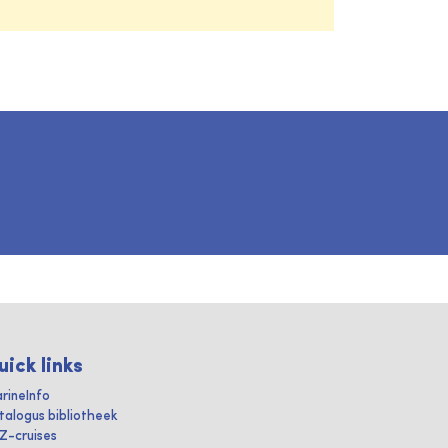
uick links
rineInfo
talogus bibliotheek
IZ-cruises