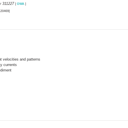
y 311227
[
OWA
]
120469]
 velocities and patterns
y currents
ediment