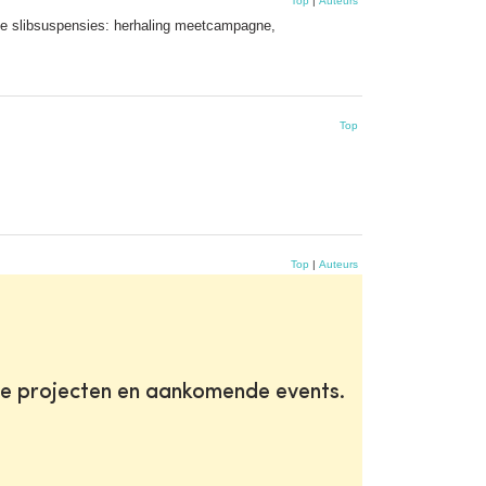
Top
|
Auteurs
de slibsuspensies: herhaling meetcampagne,
Top
Top
|
Auteurs
te projecten en aankomende events.