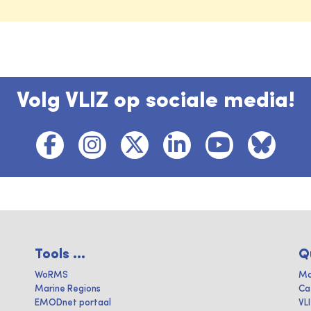
Volg VLIZ op sociale media!
Tools ...
Q
WoRMS
Ma
Marine Regions
Ca
EMODnet portaal
VL