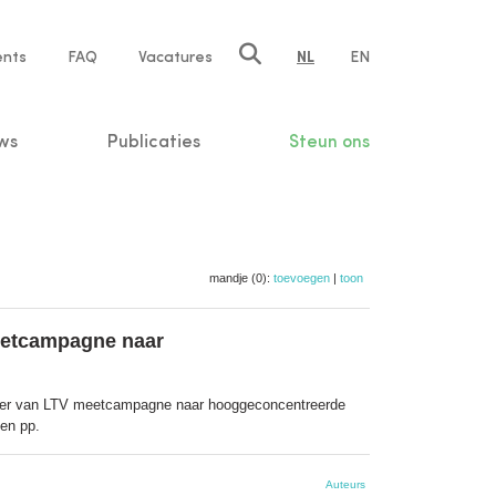
ents
FAQ
Vacatures
NL
EN
n
ws
Publicaties
Steun ons
mandje (0):
toevoegen
|
toon
meetcampagne naar
kader van LTV meetcampagne naar hooggeconcentreerde
gen pp.
Auteurs