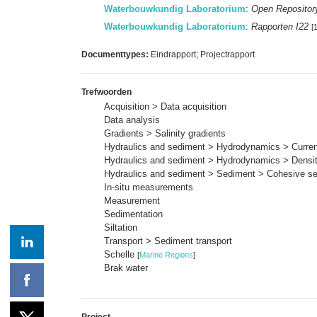
Waterbouwkundig Laboratorium
:
Open Repositor
Waterbouwkundig Laboratorium
:
Rapporten I22
[
Documenttypes:
Eindrapport; Projectrapport
Trefwoorden
Acquisition > Data acquisition
Data analysis
Gradients > Salinity gradients
Hydraulics and sediment > Hydrodynamics > Current
Hydraulics and sediment > Hydrodynamics > Densit
Hydraulics and sediment > Sediment > Cohesive s
In-situ measurements
Measurement
Sedimentation
Siltation
Transport > Sediment transport
Schelle
[
Marine Regions
]
Brak water
Project