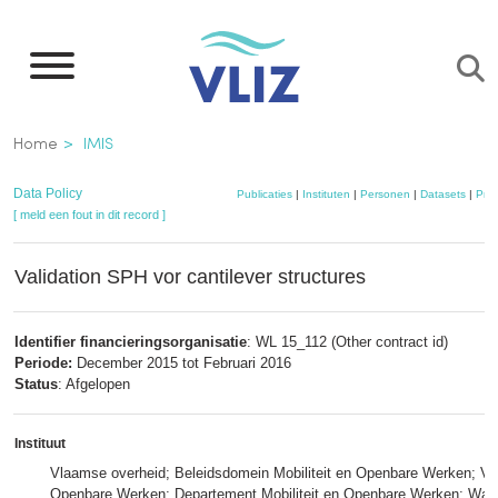
Overslaan
en
naar
de
Kruimelpad
Home
IMIS
inhoud
gaan
Data Policy
Publicaties
|
Instituten
|
Personen
|
Datasets
|
Proj
[ meld een fout in dit record ]
Validation SPH vor cantilever structures
Identifier financieringsorganisatie
: WL 15_112 (Other contract id)
Periode:
December 2015 tot Februari 2016
Status
: Afgelopen
Instituut
Vlaamse overheid; Beleidsdomein Mobiliteit en Openbare Werken; Vlaa
Openbare Werken; Departement Mobiliteit en Openbare Werken; Wat