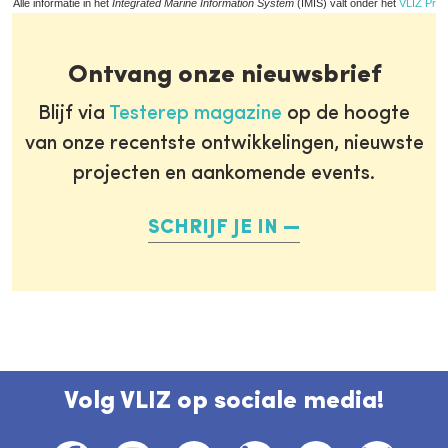
Alle informatie in het
Integrated Marine Information System
(IMIS) valt onder het
VLIZ Priv
Ontvang onze nieuwsbrief
Blijf via
Testerep magazine
op de hoogte
van onze recentste ontwikkelingen, nieuwste
projecten en aankomende events.
SCHRIJF JE IN
Volg VLIZ op sociale media!