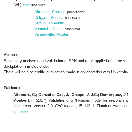
(WL)
,
meer
, uitvoerder
Altomare, Corrado
, projectleider
Delgado, Rosalia
, observator
Suzuki, Tomohiro
Vanneste, Dieter
, observator
Vanneuville, Wouter
Abstract
Sensitivity analyses and validation of SPH tool to be applied to in the study
dockplatform in Oostende.
There will be a scientific publication made in collaboration with University o
Publicatie
Altomare, C.; Gonzáles-Cao, J.; Crespo, A.J.C.; Dominguez, J.M.; 
Mostaert, F.
(2017). Validation of SPH‐based model for sea walls with 
final report. Version 2.0.
FHR reports
, 15_112_1. Flanders Hydraulics 
pp.,
meer