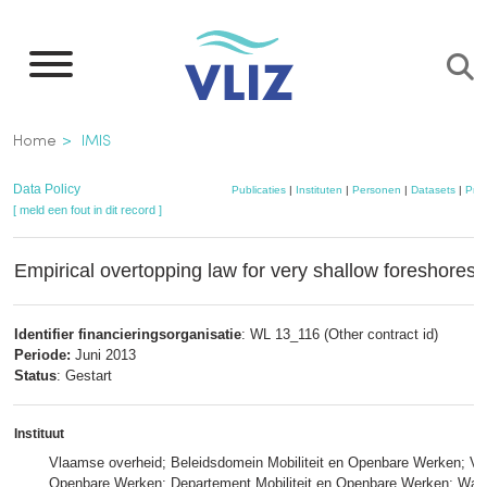
Overslaan
en
naar
de
Kruimelpad
Home
IMIS
inhoud
gaan
Data Policy
Publicaties
|
Instituten
|
Personen
|
Datasets
|
Proj
[ meld een fout in dit record ]
Empirical overtopping law for very shallow foreshores
Identifier financieringsorganisatie
: WL 13_116 (Other contract id)
Periode:
Juni 2013
Status
: Gestart
Instituut
Vlaamse overheid; Beleidsdomein Mobiliteit en Openbare Werken; Vlaa
Openbare Werken; Departement Mobiliteit en Openbare Werken; Wat