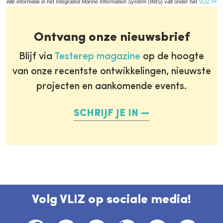
Alle informatie in het
Integrated Marine Information System
(IMIS) valt onder het
VLIZ Priv
Ontvang onze nieuwsbrief
Blijf via
Testerep magazine
op de hoogte
van onze recentste ontwikkelingen, nieuwste
projecten en aankomende events.
SCHRIJF JE IN
Volg VLIZ op sociale media!