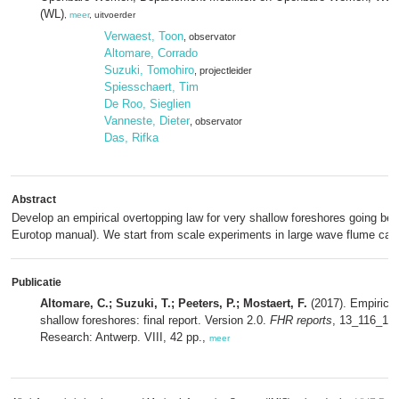
(WL)
,
meer
, uitvoerder
Verwaest, Toon
, observator
Altomare, Corrado
Suzuki, Tomohiro
, projectleider
Spiesschaert, Tim
De Roo, Sieglien
Vanneste, Dieter
, observator
Das, Rifka
Abstract
Develop an empirical overtopping law for very shallow foreshores going bey
Eurotop manual). We start from scale experiments in large wave flume carri
Publicatie
Altomare, C.; Suzuki, T.; Peeters, P.; Mostaert, F.
(2017). Empirical
shallow foreshores: final report. Version 2.0.
FHR reports
, 13_116_1. 
Research: Antwerp. VIII, 42 pp.,
meer