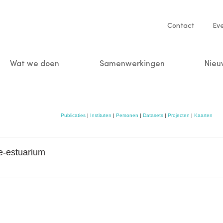
Service
Contact
Ev
navigatio
Wat we doen
Samenwerkingen
Nieu
n
Publicaties
|
Instituten
|
Personen
|
Datasets
|
Projecten
|
Kaarten
e-estuarium