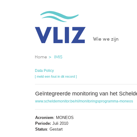
Overslaan
en
naar
de
Main
Wie we zijn
inhoud
gaan
navigatio
Kruimelpad
Home
IMIS
Data Policy
[ meld een fout in dit record ]
Geïntegreerde monitoring van het Scheld
www.scheldemonitor.be/nl/monitoringsprogramma-moneos
Acroniem
: MONEOS
Periode:
Juli 2010
Status
: Gestart