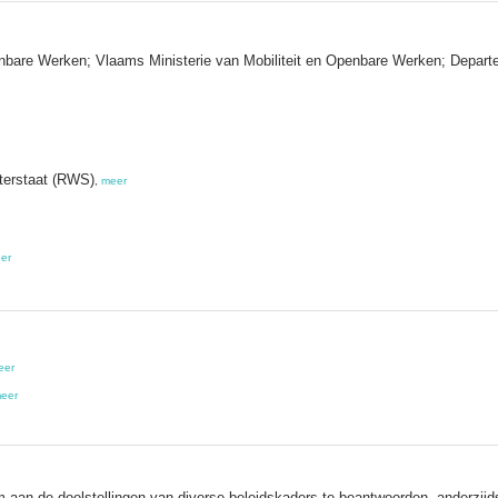
nbare Werken; Vlaams Ministerie van Mobiliteit en Openbare Werken; Departe
aterstaat (RWS)
,
meer
er
eer
eer
aan de doelstellingen van diverse beleidskaders te beantwoorden, anderzijds