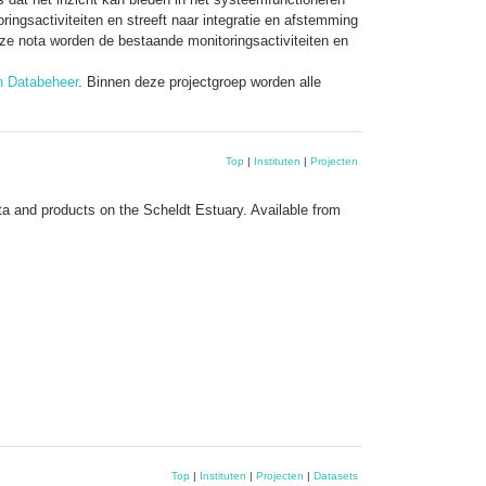
ngsactiviteiten en streeft naar integratie en afstemming
eze nota worden de bestaande monitoringsactiviteiten en
n Databeheer
. Binnen deze projectgroep worden alle
Top
|
Instituten
|
Projecten
a and products on the Scheldt Estuary. Available from
Top
|
Instituten
|
Projecten
|
Datasets