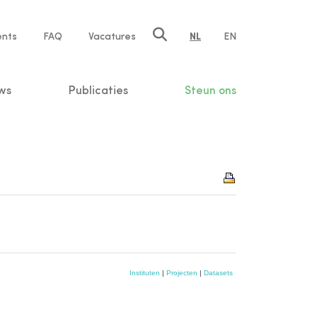
ents
FAQ
Vacatures
NL
EN
n
ws
Publicaties
Steun ons
Instituten
|
Projecten
|
Datasets