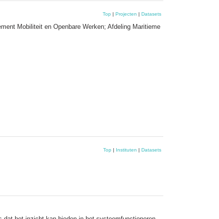
Top
|
Projecten
|
Datasets
ment Mobiliteit en Openbare Werken; Afdeling Maritieme
Top
|
Instituten
|
Datasets
 dat het inzicht kan bieden in het systeemfunctioneren