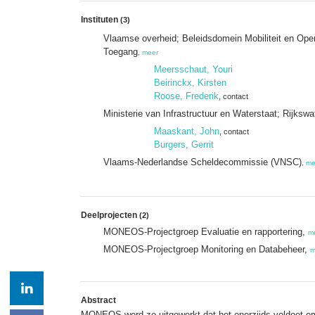
Instituten
(3)
Vlaamse overheid; Beleidsdomein Mobiliteit en Ope
Toegang
,
meer
Meersschaut, Youri
Beirinckx, Kirsten
Roose, Frederik
, contact
Ministerie van Infrastructuur en Waterstaat; Rijksw
Maaskant, John
, contact
Burgers, Gerrit
Vlaams-Nederlandse Scheldecommissie (VNSC)
,
me
Deelprojecten
(2)
MONEOS-Projectgroep Evaluatie en rapportering,
m
MONEOS-Projectgroep Monitoring en Databeheer,
m
Abstract
MONEOS werd zo uitgewerkt dat het enerzijds voldoet om 