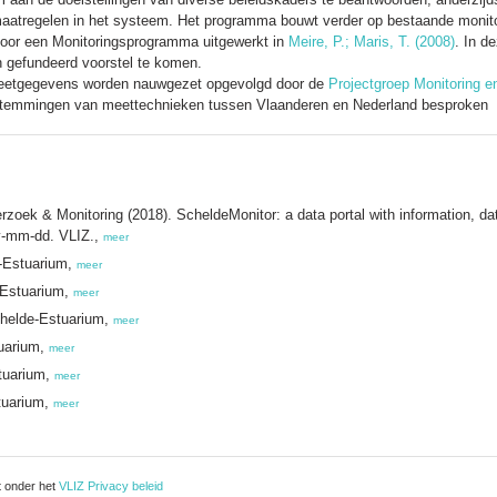
aatregelen in het systeem. Het programma bouwt verder op bestaande monitori
voor een Monitoringsprogramma uitgewerkt in
Meire, P.; Maris, T. (2008)
. In d
en gefundeerd voorstel te komen.
e meetgegevens worden nauwgezet opgevolgd door de
Projectgroep Monitoring e
fstemmingen van meettechnieken tussen Vlaanderen en Nederland besproken
k & Monitoring (2018). ScheldeMonitor: a data portal with information, dat
y-mm-dd. VLIZ.,
meer
e-Estuarium,
meer
-Estuarium,
meer
helde-Estuarium,
meer
uarium,
meer
tuarium,
meer
tuarium,
meer
t onder het
VLIZ Privacy beleid