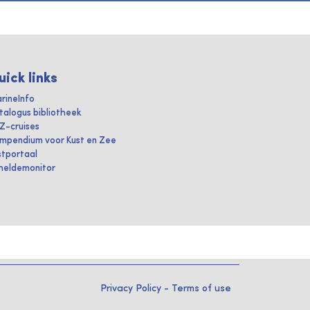
uick links
rineInfo
talogus bibliotheek
IZ-cruises
mpendium voor Kust en Zee
stportaal
heldemonitor
Privacy Policy
-
Terms of use