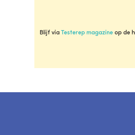
Blijf via
Testerep magazine
op de h