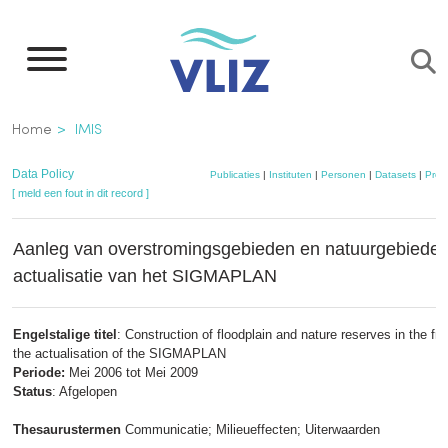
Overslaan
en
naar
de
Kruimelpad
Home
IMIS
inhoud
gaan
Data Policy
Publicaties
|
Instituten
|
Personen
|
Datasets
|
Proj
[ meld een fout in dit record ]
Aanleg van overstromingsgebieden en natuurgebieden 
actualisatie van het SIGMAPLAN
Engelstalige titel
: Construction of floodplain and nature reserves in the f
the actualisation of the SIGMAPLAN
Periode:
Mei 2006 tot Mei 2009
Status
: Afgelopen
Thesaurustermen
Communicatie; Milieueffecten; Uiterwaarden