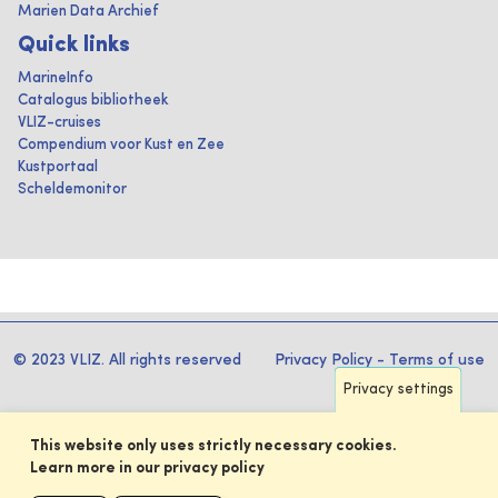
Marien Data Archief
Quick links
MarineInfo
Catalogus bibliotheek
VLIZ-cruises
Compendium voor Kust en Zee
Kustportaal
Scheldemonitor
© 2023 VLIZ. All rights reserved
Privacy Policy
-
Terms of use
Privacy settings
This website only uses strictly necessary cookies.
Learn more in our privacy policy