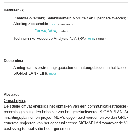
Instituten
(2)
Vlaamse overheid; Beleidsdomein Mobiliteit en Openbare Werken; W
Afdeling Zeeschelde
,
meer
, coördinator
Dauwe, Wim
, contact
Technum nv; Resource Analysis N.V. (RA)
,
meer
, partner
Deelproject
Aanleg van overstromingsgebieden en natuurgebieden in het kader van
SIGMAPLAN - Dijle,
meer
Abstract
Omschrijving
:
De studie omvat enerzijds het opmaken van een communicatiestrategie en
procesbegeleiding ten behoeve van het geactualiseerde SIGMAPLAN. Ander
inrichtingsplannen en project-MER’s opgemaakt worden en worden GRUP’s 
concrete projecten van het geactualiseerde SIGMAPLAN waarover de Vlaa
beslissing tot realisatie heeft genomen.