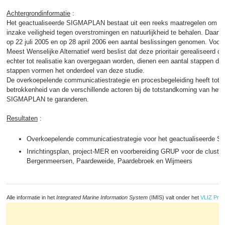
Achtergrondinformatie
:
Het geactualiseerde SIGMAPLAN bestaat uit een reeks maatregelen om de 
inzake veiligheid tegen overstromingen en natuurlijkheid te behalen. Daart
op 22 juli 2005 en op 28 april 2006 een aantal beslissingen genomen. Voor 
Meest Wenselijke Alternatief werd beslist dat deze prioritair gerealiseerd d
echter tot realisatie kan overgegaan worden, dienen een aantal stappen do
stappen vormen het onderdeel van deze studie.
De overkoepelende communicatiestrategie en procesbegeleiding heeft tot 
betrokkenheid van de verschillende actoren bij de totstandkoming van het 
SIGMAPLAN te garanderen.
Resultaten
:
Overkoepelende communicatiestrategie voor het geactualiseerde
Inrichtingsplan, project-MER en voorbereiding GRUP voor de cluste
Bergenmeersen, Paardeweide, Paardebroek en Wijmeers
Alle informatie in het
Integrated Marine Information System
(IMIS) valt onder het
VLIZ Priv