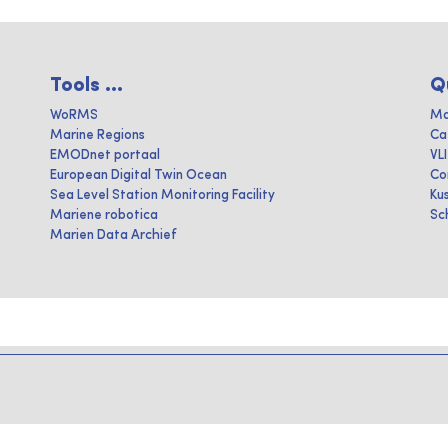
Tools ...
Q
WoRMS
Ma
Marine Regions
Ca
EMODnet portaal
VL
European Digital Twin Ocean
Co
Sea Level Station Monitoring Facility
Ku
Mariene robotica
Sc
Marien Data Archief