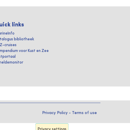
uick links
rineInfo
talogus bibliotheek
IZ-cruises
mpendium voor Kust en Zee
stportaal
heldemonitor
Privacy Policy
-
Terms of use
Privacy settings