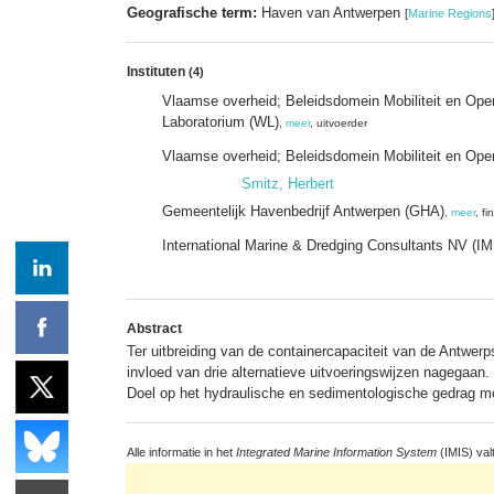
Geografische term:
Haven van Antwerpen
[
Marine Regions
Instituten
(4)
Vlaamse overheid; Beleidsdomein Mobiliteit en Op
Laboratorium (WL)
,
meer
, uitvoerder
Vlaamse overheid; Beleidsdomein Mobiliteit en Op
Smitz, Herbert
Gemeentelijk Havenbedrijf Antwerpen (GHA)
,
meer
, fi
International Marine & Dredging Consultants NV (I
Abstract
Ter uitbreiding van de containercapaciteit van de Antwe
invloed van drie alternatieve uitvoeringswijzen nagegaan
Doel op het hydraulische en sedimentologische gedrag me
Alle informatie in het
Integrated Marine Information System
(IMIS) val