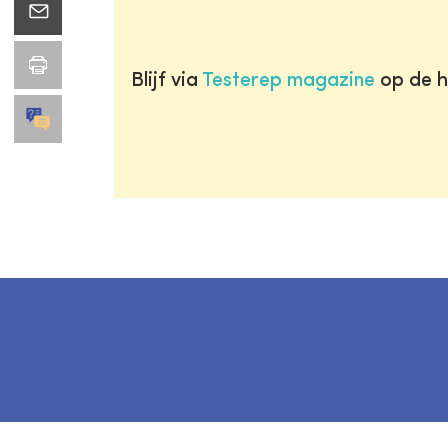
Blijf via
Testerep magazine
op de h