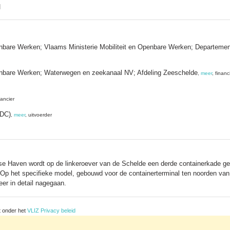
]
enbare Werken; Vlaams Ministerie Mobiliteit en Openbare Werken; Departeme
enbare Werken; Waterwegen en zeekanaal NV; Afdeling Zeeschelde
,
meer
, financ
nancier
MDC)
,
meer
, uitvoerder
rpse Haven wordt op de linkeroever van de Schelde een derde containerkade 
. Op het specifieke model, gebouwd voor de containerterminal ten noorden van 
er in detail nagegaan.
t onder het
VLIZ Privacy beleid