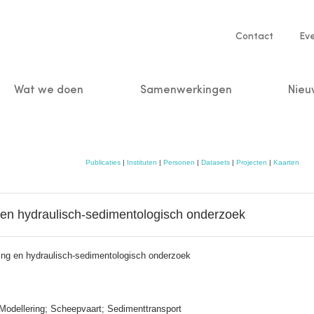
Service
Contact
Ev
navigatio
Wat we doen
Samenwerkingen
Nieu
n
Publicaties
|
Instituten
|
Personen
|
Datasets
|
Projecten
|
Kaarten
en hydraulisch-sedimentologisch onderzoek
ing en hydraulisch-sedimentologisch onderzoek
Modellering; Scheepvaart; Sedimenttransport