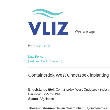
Overslaan
en
naar
de
Main
Wie we zijn
inhoud
gaan
navigatio
Kruimelpad
Home
IMIS
Data Policy
[ meld een fout in dit record ]
Containerdok West Onderzoek inplanting 
Engelstalige titel
: Containerdok West Onderzoek inplant
Periode:
1995 tot 1998
Status
: Afgelopen
Thesaurustermen
Haveninfrastructuur; Hydrodynamica; 