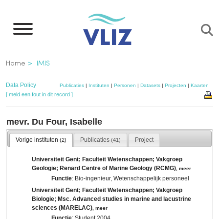
Overslaan
en
naar
de
Kruimelpad
Home
IMIS
inhoud
gaan
Data Policy
Publicaties
|
Instituten
|
Personen
|
Datasets
|
Projecten
|
Kaarten
[ meld een fout in dit record ]
mevr. Du Four, Isabelle
Vorige instituten
Publicaties
Project
(2)
(41)
Universiteit Gent; Faculteit Wetenschappen; Vakgroep
Geologie; Renard Centre of Marine Geology (RCMG)
,
meer
Functie
: Bio-ingenieur, Wetenschappelijk personeel
Universiteit Gent; Faculteit Wetenschappen; Vakgroep
Biologie; Msc. Advanced studies in marine and lacustrine
sciences (MARELAC)
,
meer
Functie
: Student 2004