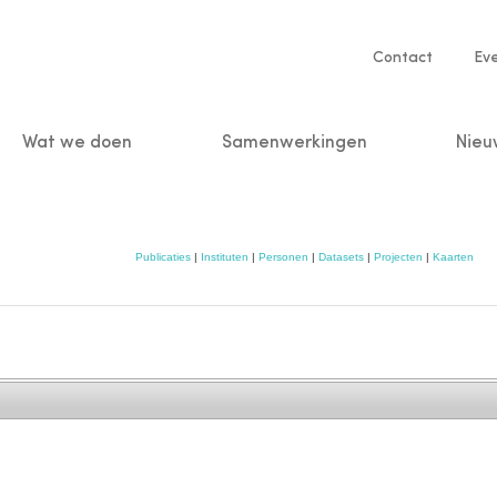
Service
Contact
Ev
navigatio
Wat we doen
Samenwerkingen
Nieu
n
Publicaties
|
Instituten
|
Personen
|
Datasets
|
Projecten
|
Kaarten