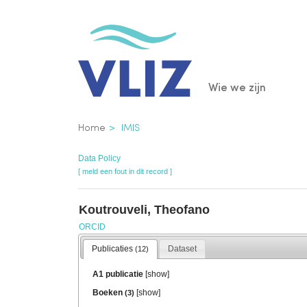
Overslaan
en
naar
de
Main
Wie we zijn
inhoud
gaan
navigatio
Kruimelpad
Home
IMIS
Data Policy
[ meld een fout in dit record ]
Koutrouveli, Theofano
ORCID
Publicaties
Dataset
(12)
A1 publicatie
[
show
]
Boeken
[
show
]
(3)