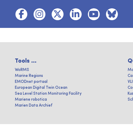
Tools ...
Q
WoRMS
Ma
Marine Regions
Ca
EMODnet portaal
VL
European Digital Twin Ocean
Co
Sea Level Station Monitoring Facility
Ku
Mariene robotica
Sc
Marien Data Archief