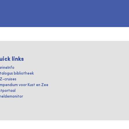
uick links
rineInfo
talogus bibliotheek
IZ-cruises
mpendium voor Kust en Zee
stportaal
heldemonitor