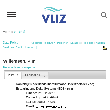
Overslaan
en
naar
de
Kruimelpad
Home
IMIS
inhoud
gaan
Data Policy
Publicaties
|
Instituten
|
Personen
|
Datasets
|
Projecten
|
Kaarten
[ meld een fout in dit record ]
Willemsen, Pim
Persoonlijke homepage
Instituut
Publicaties
(18)
Koninklijk Nederlands Instituut voor Onderzoek der Zee;
Estuarine and Delta Systems (EDS)
,
meer
Functie:
PhD student
Contact op het instituut:
Tel.:
+31-(0)113-57 73 00
E-mail: