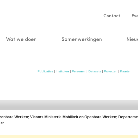
Service
Contact
Ev
navigatio
Wat we doen
Samenwerkingen
Nieu
n
Publicaties
|
Instituten
|
Personen
|
Datasets
|
Projecten
|
Kaarten
Openbare Werken; Vlaams Ministerie Mobiliteit en Openbare Werken; Departem
er