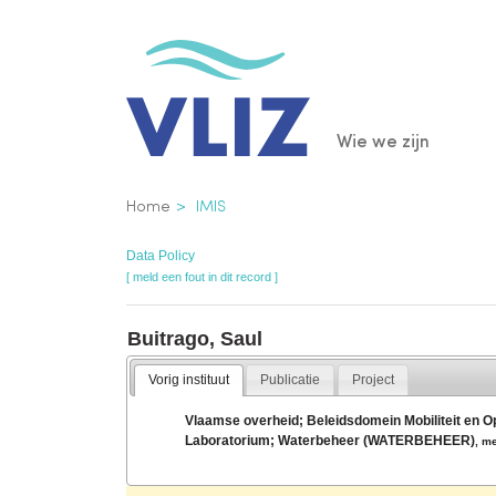
Overslaan
en
naar
de
Main
Wie we zijn
inhoud
gaan
navigatio
Kruimelpad
Home
IMIS
Data Policy
[ meld een fout in dit record ]
Buitrago, Saul
Vorig instituut
Publicatie
Project
Vlaamse overheid; Beleidsdomein Mobiliteit en 
Laboratorium; Waterbeheer (WATERBEHEER)
,
me