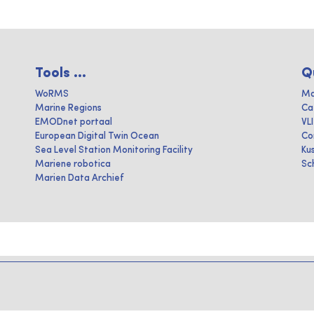
Tools ...
Q
WoRMS
Ma
Marine Regions
Ca
EMODnet portaal
VL
European Digital Twin Ocean
Co
Sea Level Station Monitoring Facility
Ku
Mariene robotica
Sc
Marien Data Archief