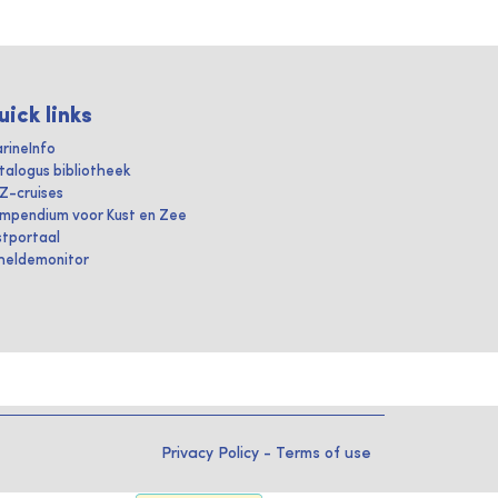
uick links
rineInfo
talogus bibliotheek
IZ-cruises
mpendium voor Kust en Zee
stportaal
heldemonitor
Privacy Policy
-
Terms of use