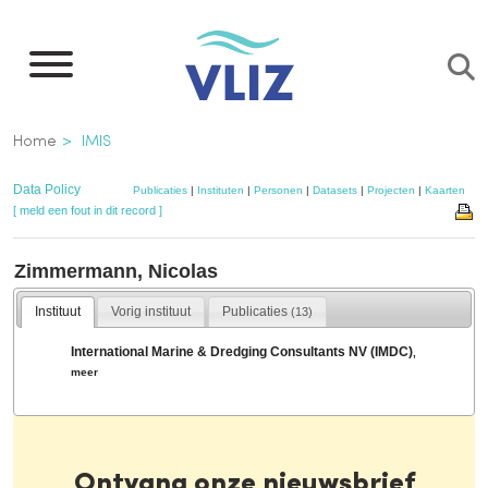
Overslaan
en
naar
de
Kruimelpad
Home
IMIS
inhoud
gaan
Data Policy
Publicaties
|
Instituten
|
Personen
|
Datasets
|
Projecten
|
Kaarten
[ meld een fout in dit record ]
Zimmermann, Nicolas
Instituut
Vorig instituut
Publicaties
(13)
International Marine & Dredging Consultants NV (IMDC)
,
meer
Ontvang onze nieuwsbrief