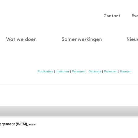
Service
Contact
Ev
navigatio
Wat we doen
Samenwerkingen
Nieu
n
Publicaties
|
Instituten
|
Personen
|
Datasets
|
Projecten
|
Kaarten
anagement (WEM)
,
meer