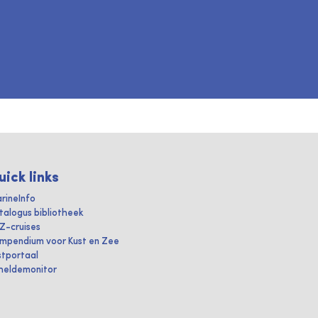
uick links
rineInfo
talogus bibliotheek
IZ-cruises
mpendium voor Kust en Zee
stportaal
heldemonitor