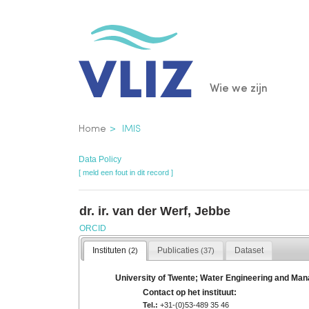
Overslaan
en
naar
de
Main
Wie we zijn
inhoud
gaan
navigatio
Kruimelpad
Home
IMIS
Data Policy
[ meld een fout in dit record ]
dr. ir. van der Werf, Jebbe
ORCID
Instituten
Publicaties
Dataset
(2)
(37)
University of Twente; Water Engineering and M
Contact op het instituut:
Tel.:
+31-(0)53-489 35 46