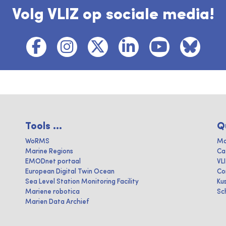
Volg VLIZ op sociale media!
Tools ...
Q
WoRMS
Ma
Marine Regions
Ca
EMODnet portaal
VL
European Digital Twin Ocean
Co
Sea Level Station Monitoring Facility
Ku
Mariene robotica
Sc
Marien Data Archief