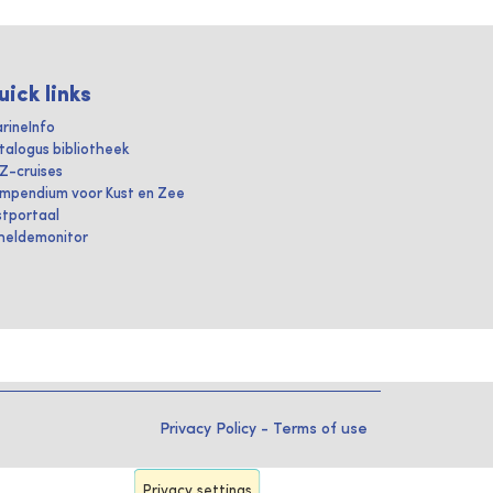
uick links
rineInfo
talogus bibliotheek
IZ-cruises
mpendium voor Kust en Zee
stportaal
heldemonitor
Privacy Policy
-
Terms of use
Privacy settings