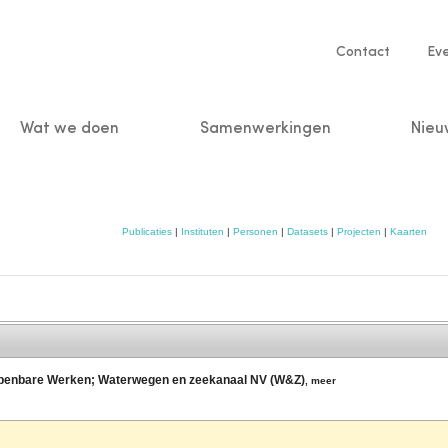
Service
Contact
Ev
navigatio
Wat we doen
Samenwerkingen
Nieu
n
Publicaties
|
Instituten
|
Personen
|
Datasets
|
Projecten
|
Kaarten
 Openbare Werken; Waterwegen en zeekanaal NV (W&Z)
,
meer