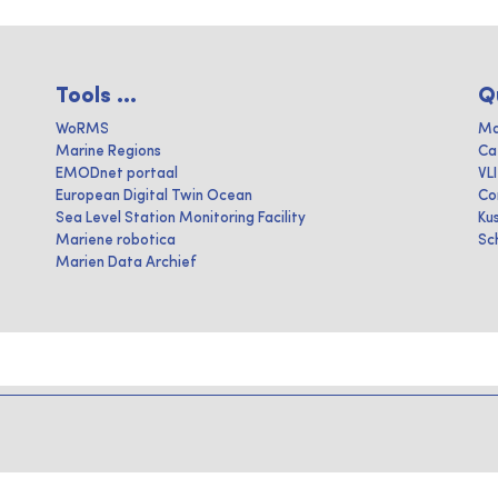
Tools ...
Q
WoRMS
Ma
Marine Regions
Ca
EMODnet portaal
VL
European Digital Twin Ocean
Co
Sea Level Station Monitoring Facility
Ku
Mariene robotica
Sc
Marien Data Archief