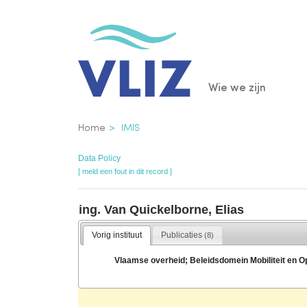
Overslaan
en
naar
de
Main
Wie we zijn
inhoud
gaan
navigatio
Kruimelpad
Home
IMIS
Data Policy
[ meld een fout in dit record ]
ing. Van Quickelborne, Elias
Vorig instituut
Publicaties
(8)
Vlaamse overheid; Beleidsdomein Mobiliteit en