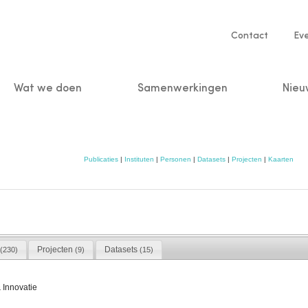
Service
Contact
Ev
navigatio
Wat we doen
Samenwerkingen
Nieu
n
Publicaties
|
Instituten
|
Personen
|
Datasets
|
Projecten
|
Kaarten
Projecten
Datasets
(230)
(9)
(15)
 Innovatie