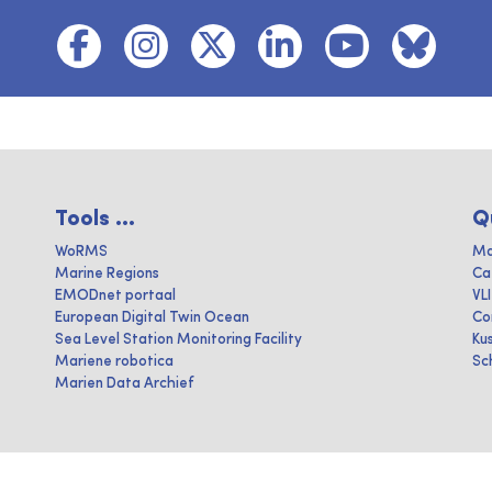
Tools ...
Q
WoRMS
Ma
Marine Regions
Ca
EMODnet portaal
VL
European Digital Twin Ocean
Co
Sea Level Station Monitoring Facility
Ku
Mariene robotica
Sc
Marien Data Archief