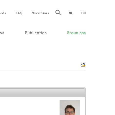
ents
FAQ
Vacatures
NL
EN
n
ws
Publicaties
Steun ons