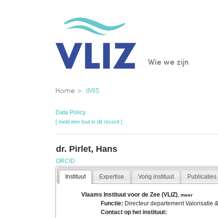
Overslaan
en
naar
de
Main
Wie we zijn
inhoud
gaan
navigatio
Kruimelpad
Home
IMIS
Data Policy
[ meld een fout in dit record ]
dr. Pirlet, Hans
ORCID
Instituut
Expertise
Vorig instituut
Publicaties
Vlaams Instituut voor de Zee (VLIZ)
,
meer
Functie:
Directeur departement Valorisatie &
Contact op het instituut: