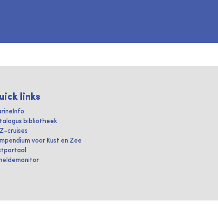
uick links
rineInfo
talogus bibliotheek
IZ-cruises
mpendium voor Kust en Zee
stportaal
heldemonitor