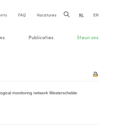
ents
FAQ
Vacatures
NL
EN
n
ws
Publicaties
Steun ons
ogical monitoring network Westerschelde: