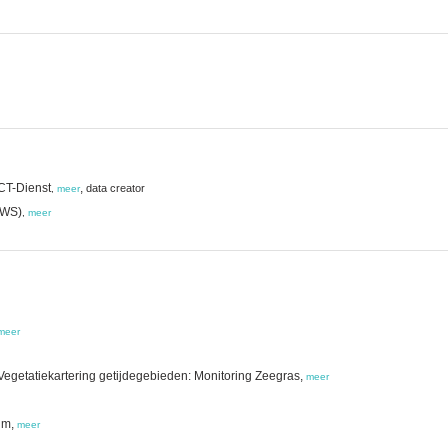
ICT-Dienst
,
data creator
,
meer
(RWS)
,
meer
meer
egetatiekartering getijdegebieden: Monitoring Zeegras,
meer
ium,
meer