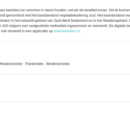
an kwelders en schorren in stand houden, net als de kwaliteit ervan. Om te kunnen
ordt gemonitord met het basisbestand vegetatiekartering zout. Het basisbestand ve
bieden in het estuariëngebied van Zuid-West Nederland en in het Waddengebied. D
AGI volgens een vastgestelde methodiek ingewonnen en werwerkt. De digitale besta
 ook verwerkt in een applicatie op
www.kwelders.nl
.
 Westerschelde · Plantendek · Westerschelde