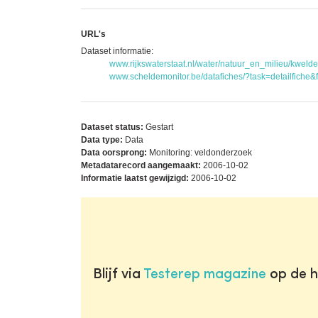
URL's
Dataset informatie:
www.rijkswaterstaat.nl/water/natuur_en_milieu/kwelde
www.scheldemonitor.be/datafiches/?task=detailfiche&
Dataset status:
Gestart
Data type:
Data
Data oorsprong:
Monitoring: veldonderzoek
Metadatarecord aangemaakt:
2006-10-02
Informatie laatst gewijzigd:
2006-10-02
Blijf via
Testerep magazine
op de h