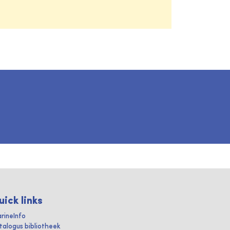
uick links
rineInfo
talogus bibliotheek