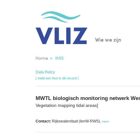
Overslaan
en
naar
de
Main
Wie we zijn
inhoud
gaan
navigatio
Kruimelpad
Home
IMIS
Data Policy
[ meld een fout in dit record ]
MWTL biologisch monitoring netwerk West
Vegetation mapping tidal areas]
Contact:
Rijkswaterstaat (IenW-RWS)
,
meer