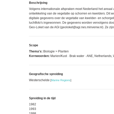
Beschrijving
Volgens internationale afspraken moet Nederland het areaal a
ontwikkeling van de vegetatie op schorren en kwelders. Dit w
digitale gegevens over de vegetatie van kwelder- en schorge
luchtfoto's ingewonnen. De gegevens worden vervolgens door 
Geo-Loket van de AGI (geoloket@agi.rws.minvenw.nl). Ze zijn
Scope
Thema's:
Biologie > Planten
Kernwoorden:
Marien/Kust · Brak water · ANE, Netherlands,
Geografische spreiding
Westerschelde
[
Marine Regions
]
Spreiding in de tijd
1982
1993
1998