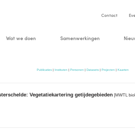
Service
Contact
Ev
navigatio
Wat we doen
Samenwerkingen
Nieu
n
Publicaties
|
Instituten
|
Personen
|
Datasets
|
Projecten
|
Kaarten
erschelde: Vegetatiekartering getijdegebieden
[MWTL biol