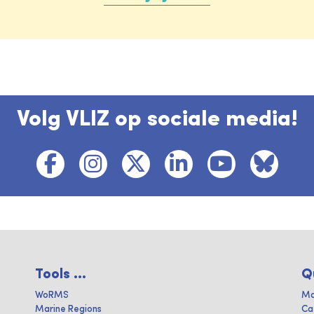
Volg VLIZ op sociale media!
Tools ...
Q
WoRMS
Ma
Marine Regions
Ca