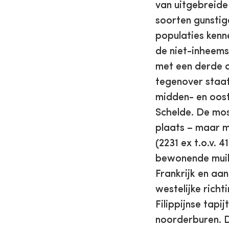
van uitgebreide
soorten gunstig
populaties kenne
de niet-inheems
met een derde o
tegenover staat
midden- en oost
Schelde. De moss
plaats – maar m
(2231 ex t.o.v. 
bewonende muilt
Frankrijk en aa
westelijke richt
Filippijnse tap
noorderburen. D