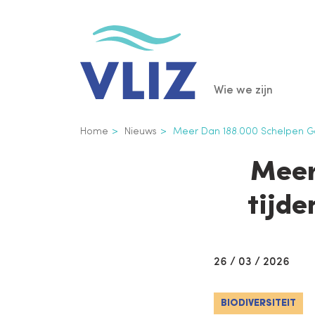
Overslaan
en
naar
de
Main
Wie we zijn
inhoud
gaan
navigatio
Kruimelpad
Home
Nieuws
Meer Dan 188.000 Schelpen Ge
Meer
tijd
26 / 03 / 2026
BIODIVERSITEIT