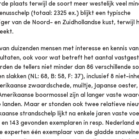
rde plaats terwijl de soort meer westelijk veel mi
usschelp (totaal: 2325 ex.) blijkt een typische
r van de Noord- en Zuidhollandse kust, terwijl hij
eekt.
 van duizenden mensen met interesse en kennis van
ultaten, ook voor wat betreft het aantal vastgest
rden de tellers niet minder dan 86 verschillende s
 slakken (NL: 68, B: 58, F: 37), inclusief 8 niet-i
erikaanse zwaardschede, muiltje, Japanse oester, F
 Amerikaanse boormossel zijn al langer vaste waard
 landen. Maar er stonden ook twee relatieve nie
aanse strandschelp lijkt na enkele jaren vaste voe
en 143 gevonden exemplaren in resp. Nederland en
de experten één exemplaar van de gladde snavelneu