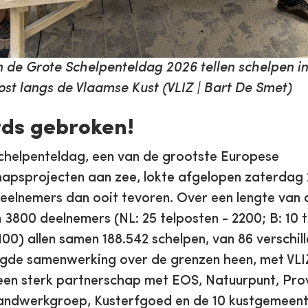
de Grote Schelpenteldag 2026 tellen schelpen i
post langs de Vlaamse Kust (VLIZ | Bart De Smet)
rds gebroken!
chelpenteldag, een van de grootste Europese
apsprojecten aan zee, lokte afgelopen zaterdag 
elnemers dan ooit tevoren. Over een lengte van 
 3800 deelnemers (NL: 25 telposten - 2200; B: 10 t
 100) allen samen 188.542 schelpen, van 86 verschil
gde samenwerking over de grenzen heen, met VLIZ 
 een sterk partnerschap met EOS, Natuurpunt, Pro
andwerkgroep, Kusterfgoed en de 10 kustgemeent