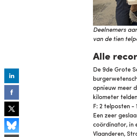
Deelnemers aan 
van de tien tel
Alle reco
De 9de Grote S
burgerwetensch
opnieuw meer de
kilometer telden
F: 2 telposten -
Een zeer geslaa
coördinator, in
Vlaanderen, Str