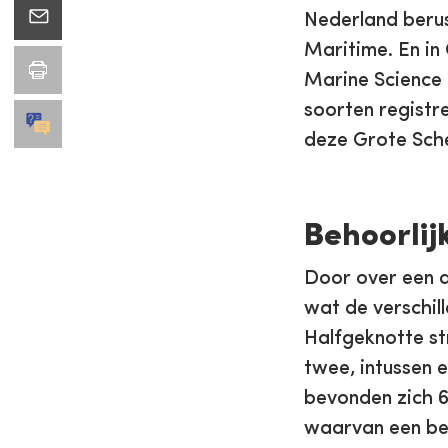
Nederland berust
Maritime. En in
Marine Science 
soorten registr
deze Grote Sche
Behoorlij
Door over een a
wat de verschill
Halfgeknotte st
twee, intussen 
bevonden zich 6
waarvan een bela