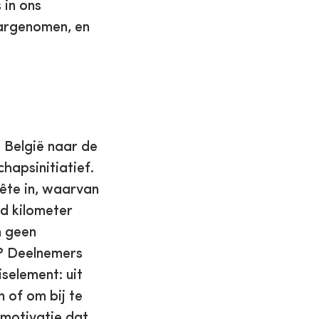
 in ons
aargenomen, en
 België naar de
hapsinitiatief.
uête in, waarvan
rd kilometer
n geen
t? Deelnemers
selement: uit
 of om bij te
motivatie dat