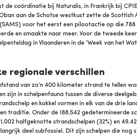
 de coördinatie bij Naturalis, in Frankrijk bij CPI
 Oban aan de Schotse westkust zette de Scottish 
(SAMS) voor het eerst een pilootactie op die 788
eerde en smaakte naar meer. Voor de tweede keer
lpenteldag in Vlaanderen in de ‘Week van het Wate
ke regionale verschillen
fstand van zo’n 400 kilometer strand te tellen wor
en zijn in schelpenfauna tussen de diverse deelgeb
randschelp en kokkel vormen in elk van de drie la
een traditie. Onder de 188.542 gedetermineerde s
1.002 halfgeknotte strandschelpen (32%) en 49.42
ngrijk deel subfossiel. Dit zijn schelpen die nog 