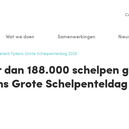
Se
C
na
Wat we doen
Samenwerkingen
Nieu
n
teld Tijdens Grote Schelpenteldag 2026
 dan 188.000 schelpen g
ens Grote Schelpenteldag