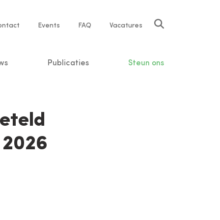
rvice
ontact
Events
FAQ
Vacatures
vigation
ws
Publicaties
Steun ons
eteld
 2026