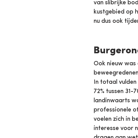
van slibrijke b
kustgebied op h
nu dus ook tijd
Burgerond
Ook nieuw was e
beweegredenen e
In totaal vulde
72% tussen 31-7
landinwaarts w
professionele o
voelen zich in 
interesse voor n
dragen aan wete