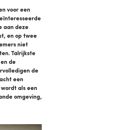
en voor een
geïnteresseerde
e aan deze
st, en op twee
nemers niet
en. Talrijkste
 en de
rvolledigen de
racht een
 wordt als een
ezonde omgeving,