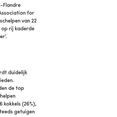
E-Flandre
Association for
 schelpen van 22
 op rij kaderde
r’.
dt duidelijk
ieden.
nden de top
chelpen
6 kokkels (26%),
steeds getuigen