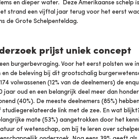
odems en dieper water. Deze Amerikaanse schelp is
et strand een vijftal jaar terug voor het eerst w
ens de Grote Schelpenteldag.
erzoek prijst uniek concept
en burgerbevraging. Voor het eerst polsten we in
n de beleving bij dit grootschalig burgerwetensc
n 174 volwassenen (12% van de deelnemers) de enq
0 jaar oud en een belangrijk deel meer dan honde
onend (40%). De meeste deelnemers (85%) hebbe
f studiegerelateerde link met de zee. En wat blijk
belangrijke mate (53%) aangetrokken door het kenni
atuur of wetenschap, om bij te leren over schelpen
nschappelijk onderzoek. Nog eens 39% geeft als 