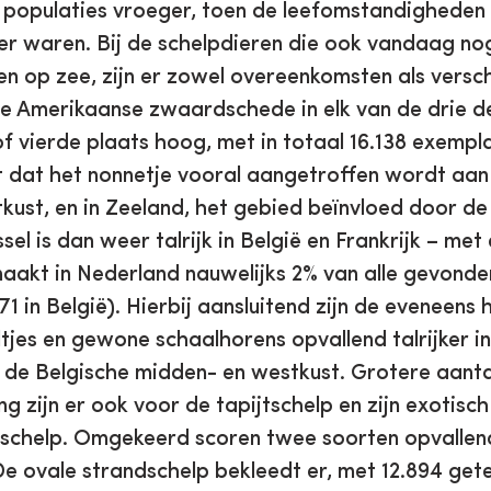
 populaties vroeger, toen de leefomstandigheden 
er waren. Bij de schelpdieren die ook vandaag n
n op zee, zijn er zowel overeenkomsten als versch
e Amerikaanse zwaardschede in elk van de drie d
f vierde plaats hoog, met in totaal 16.138 exempl
 dat het nonnetje vooral aangetroffen wordt aan
kust, en in Zeeland, het gebied beïnvloed door d
el is dan weer talrijk in België en Frankrijk – met 
aakt in Nederland nauwelijks 2% van alle gevonden
4171 in België). Hierbij aansluitend zijn de eveneens
jes en gewone schaalhorens opvallend talrijker i
n de Belgische midden- en westkust. Grotere aantal
ing zijn er ook voor de tapijtschelp en zijn exotisch
ijtschelp. Omgekeerd scoren twee soorten opvallen
e ovale strandschelp bekleedt er, met 12.894 get