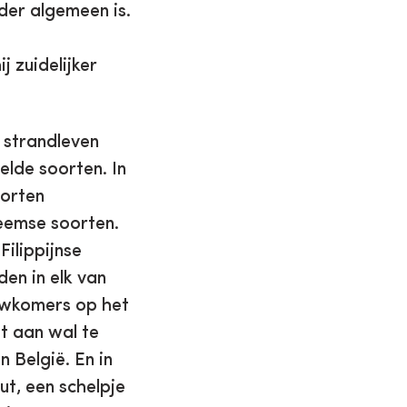
nder algemeen is.
 zuidelijker
 strandleven
elde soorten. In
oorten
nheemse soorten.
ilippijnse
en in elk van
uwkomers op het
t aan wal te
 België. En in
t, een schelpje