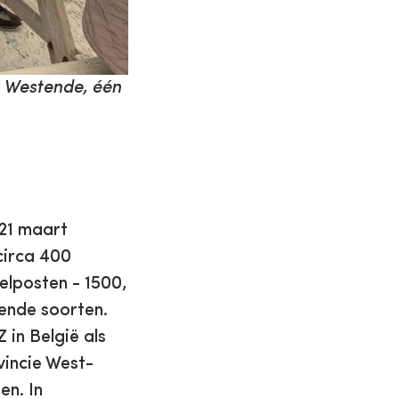
n Westende, één
21 maart
circa 400
elposten - 1500,
lende soorten.
in België als
vincie West-
en. In