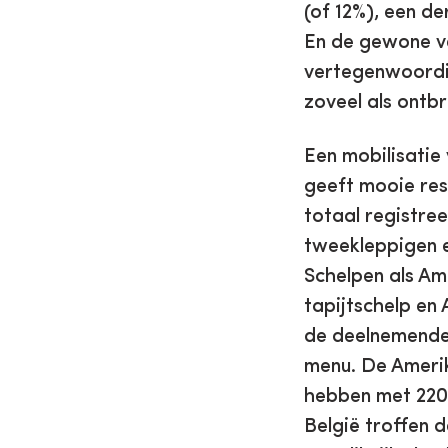
(of 12%), een de
En de gewone ven
vertegenwoordige
zoveel als ontbr
Een mobilisatie
geeft mooie res
totaal registree
tweekleppigen en
Schelpen als Am
tapijtschelp en
de deelnemende
menu. De Amerik
hebben met 220 
België troffen 