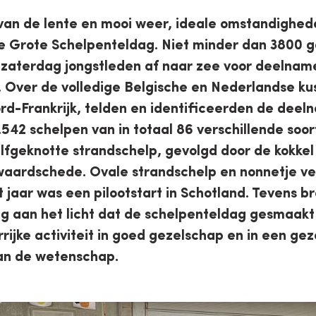
van de lente en mooi weer, ideale omstandighed
de Grote Schelpenteldag. Niet minder dan 3800 
 zaterdag jongstleden af naar zee voor deelnam
 Over de volledige Belgische en Nederlandse ku
rd-Frankrijk, telden en identificeerden de deel
542 schelpen van in totaal 86 verschillende soort
lfgeknotte strandschelp, gevolgd door de kokkel
aardschede. Ovale strandschelp en nonnetje ve
t jaar was een pilootstart in Schotland. Tevens b
g aan het licht dat de schelpenteldag gesmaakt
rrijke activiteit in goed gezelschap en in een g
aan de wetenschap.