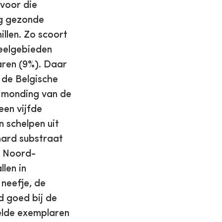
voor die
og gezonde
illen. Zo scoort
eelgebieden
aren (9%). Daar
 de Belgische
e monding van de
een vijfde
 schelpen uit
 hard substraat
n Noord-
len in
 neefje, de
d goed bij de
elde exemplaren