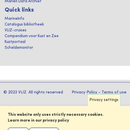
Marien Data Archief
Quick links
MarineInfo
Catalogus bibliotheek
VLIZ-cruises
Compendium voor Kust en Zee
Kustportaal
Scheldemonitor
© 2023 VLIZ. All rights reserved
Privacy Policy
-
Terms of use
Privacy settings
This website only uses strictly necessary cookies.
Learn more in our privacy policy