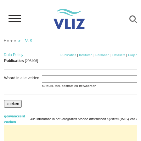
Overslaan
en
naar
de
Kruimelpad
Home
IMIS
inhoud
gaan
Data Policy
Publicaties
|
Instituten
|
Personen
|
Datasets
|
Projecte
Publicaties
[296406]
Woord in alle velden:
auteurs, titel, abstract en trefwoorden
geavanceerd
Alle informatie in het
Integrated Marine Information System
(IMIS) valt on
zoeken