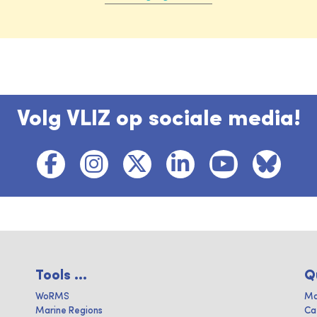
Volg VLIZ op sociale media!
Tools ...
Q
WoRMS
Ma
Marine Regions
Ca