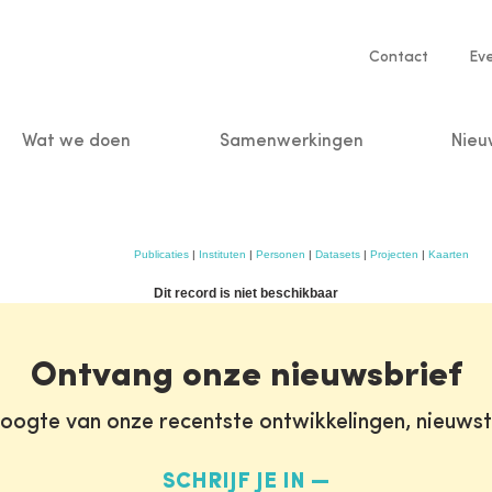
Service
Contact
Ev
navigatio
Wat we doen
Samenwerkingen
Nieu
n
Publicaties
|
Instituten
|
Personen
|
Datasets
|
Projecten
|
Kaarten
Dit record is niet beschikbaar
Ontvang onze nieuwsbrief
oogte van onze recentste ontwikkelingen, nieuws
SCHRIJF JE IN