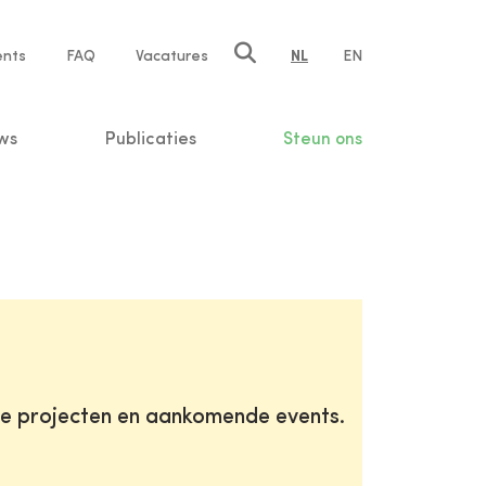
ents
FAQ
Vacatures
NL
EN
n
ws
Publicaties
Steun ons
te projecten en aankomende events.