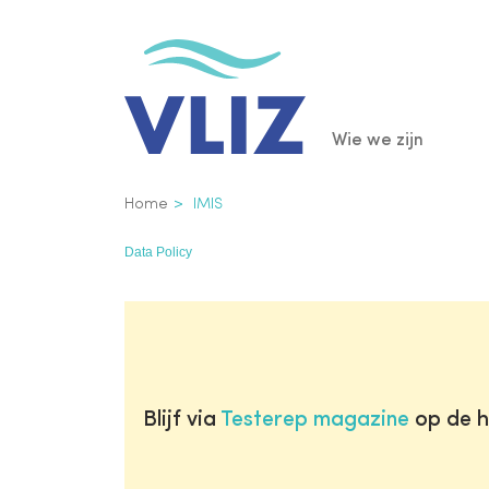
Overslaan
en
naar
de
Main
Wie we zijn
inhoud
gaan
navigatio
Kruimelpad
Home
IMIS
Data Policy
Blijf via
Testerep magazine
op de h