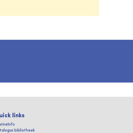
uick links
rineInfo
talogus bibliotheek