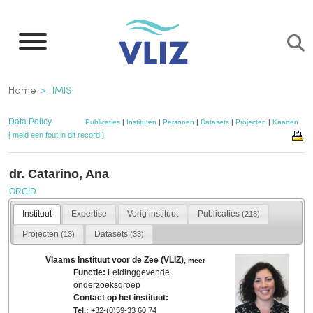
Overslaan
en
naar
de
Kruimelpad
Home
IMIS
inhoud
gaan
Data Policy
Publicaties
|
Instituten
|
Personen
|
Datasets
|
Projecten
|
Kaarten
[ meld een fout in dit record ]
dr. Catarino, Ana
ORCID
Instituut
Expertise
Vorig instituut
Publicaties
(218)
Projecten
Datasets
(13)
(33)
Vlaams Instituut voor de Zee (VLIZ)
,
meer
Functie:
Leidinggevende
onderzoeksgroep
Contact op het instituut:
Tel.:
+32-(0)59-33 60 74