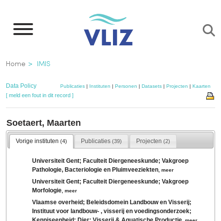
Overslaan
en
naar
de
Kruimelpad
Home
IMIS
inhoud
gaan
Data Policy
Publicaties
|
Instituten
|
Personen
|
Datasets
|
Projecten
|
Kaarten
[ meld een fout in dit record ]
Soetaert, Maarten
Vorige instituten
Publicaties
Projecten
(4)
(39)
(2)
Universiteit Gent; Faculteit Diergeneeskunde; Vakgroep
Pathologie, Bacteriologie en Pluimveeziekten
,
meer
Universiteit Gent; Faculteit Diergeneeskunde; Vakgroep
Morfologie
,
meer
Vlaamse overheid; Beleidsdomein Landbouw en Visserij;
Instituut voor landbouw- , visserij en voedingsonderzoek;
Kenniseenheid: Dier; Visserij & Aquatische Productie
,
meer