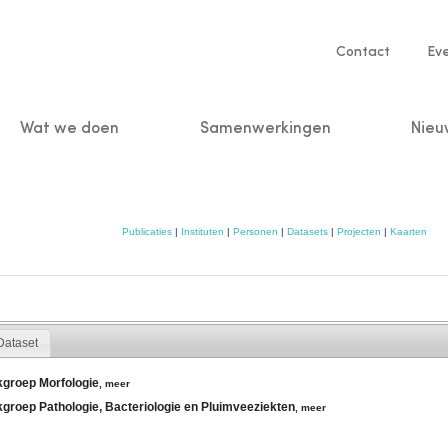
Service
Contact
Ev
navigatio
Wat we doen
Samenwerkingen
Nieu
n
Publicaties
|
Instituten
|
Personen
|
Datasets
|
Projecten
|
Kaarten
Dataset
kgroep Morfologie
,
meer
kgroep Pathologie, Bacteriologie en Pluimveeziekten
,
meer