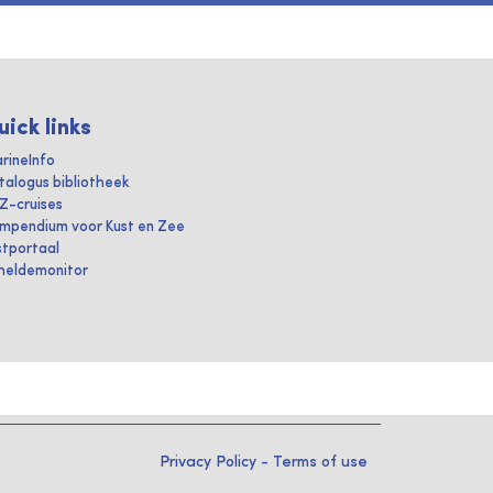
uick links
rineInfo
talogus bibliotheek
IZ-cruises
mpendium voor Kust en Zee
stportaal
heldemonitor
Privacy Policy
-
Terms of use