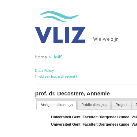
Overslaan
en
naar
de
Main
Wie we zijn
inhoud
gaan
navigatio
Kruimelpad
Home
IMIS
Data Policy
[ meld een fout in dit record ]
prof. dr. Decostere, Annemie
Vorige instituten
Publicaties
Project
(2)
(96)
Universiteit Gent; Faculteit Diergeneeskunde; Va
Universiteit Gent; Faculteit Diergeneeskunde; Va