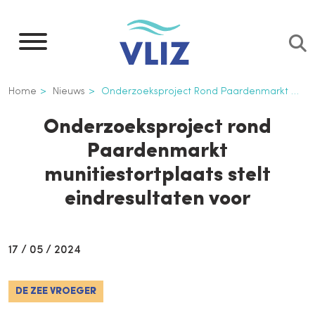
Overslaan
en
naar
de
Kruimelpad
Home
Nieuws
Onderzoeksproject Rond Paardenmarkt Munitiestortplaats Stelt Eindresultaten Voor
inhoud
gaan
Onderzoeksproject rond
Paardenmarkt
munitiestortplaats stelt
eindresultaten voor
17 / 05 / 2024
DE ZEE VROEGER