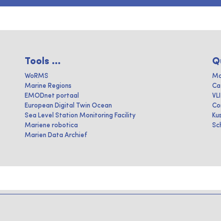
Tools ...
Q
WoRMS
Ma
Marine Regions
Ca
EMODnet portaal
VL
European Digital Twin Ocean
Co
Sea Level Station Monitoring Facility
Ku
Mariene robotica
Sc
Marien Data Archief