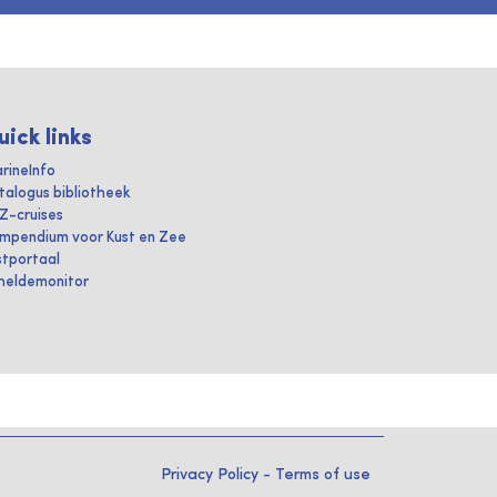
uick links
rineInfo
talogus bibliotheek
IZ-cruises
mpendium voor Kust en Zee
stportaal
heldemonitor
Privacy Policy
-
Terms of use