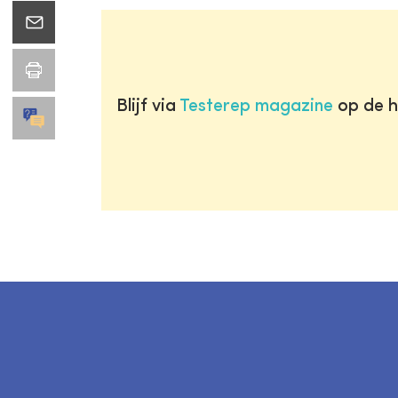
Blijf via
Testerep magazine
op de h