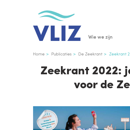
Overslaan
en
naar
de
Main
Wie we zijn
inhoud
gaan
navigatio
Kruimelpad
Home
Publicaties
De Zeekrant
Zeekrant 20
Zeekrant 2022: j
voor de Z