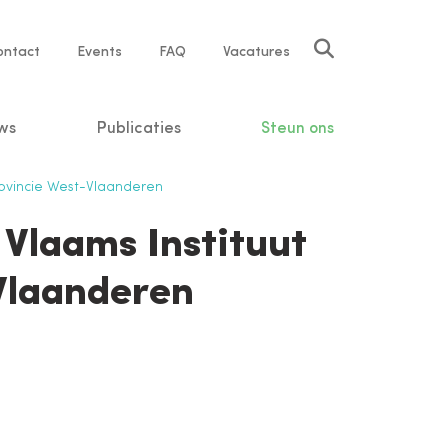
rvice
ontact
Events
FAQ
Vacatures
vigation
ws
Publicaties
Steun ons
Provincie West-Vlaanderen
 Vlaams Instituut
Vlaanderen