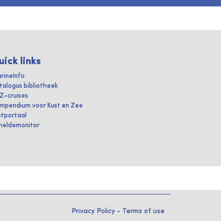
uick links
rineInfo
talogus bibliotheek
IZ-cruises
mpendium voor Kust en Zee
stportaal
heldemonitor
Privacy Policy
-
Terms of use