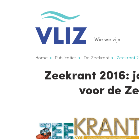
Overslaan
en
naar
de
Main
Wie we zijn
inhoud
gaan
navigatio
Kruimelpad
Home
Publicaties
De Zeekrant
Zeekrant 20
Zeekrant 2016: j
voor de Z