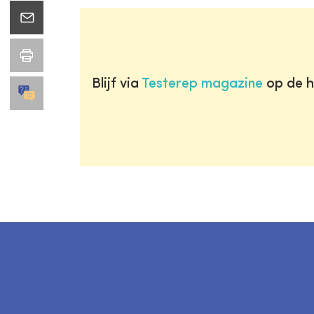
Blijf via
Testerep magazine
op de h