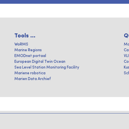
Tools ...
Q
WoRMS
Ma
Marine Regions
Ca
EMODnet portaal
VL
European Digital Twin Ocean
Co
Sea Level Station Monitoring Facility
Ku
Mariene robotica
Sc
Marien Data Archief