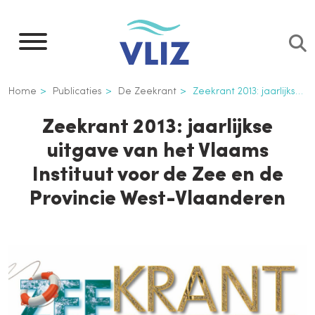
Overslaan
en
naar
de
Kruimelpad
Home
Publicaties
De Zeekrant
Zeekrant 2013: jaarlijkse uitgave van het Vlaams Instituut voor de Zee en de Provincie West-Vlaanderen
inhoud
gaan
Zeekrant 2013: jaarlijkse
uitgave van het Vlaams
Instituut voor de Zee en de
Provincie West-Vlaanderen